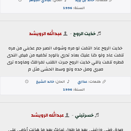
السنة:
1996
خذيت الروح
-
عبدالله الرويشد
خذيت الروح عاد التفت لو مره وشوف الصبر جم عذبني من مره
تلفت عاد ولو كنا عليك بعاد تدري بالورد تكفيه من فيض الندى
قطره تلفت ياللي خذيت الروح جبرت القلب لفراقك وماوده ترى
صبري وصل حده ولع وسط الحشى مثل م
كلمات:
عذاري
الحان:
خالد الشيخ
السنة:
1996
خسرتيني
-
عبدالله الرويشد
صدق ضني وزرتيني بعد ما طول غيابك بعد ما هانت أيامي على