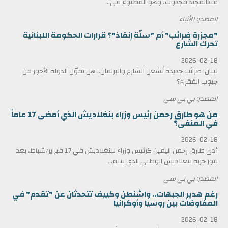
عبدالمجيد مجذوب، وهو المطبوع في...
المصدر: الأنباء
"مجزرة ضرائب" أم "سلّة إنقاذ"؟ قرارات الحكومة اللبنانية
تحرك الشارع
2026-02-18
لبنان: ضرائب جديدة تُشعل الشارع والبرلمان.. هل تموّل الدولة الأجور من
جيوب الفقراء؟
المصدر: بي بي سي
من هو طارق رحمن رئيس وزراء بنغلاديش الذي أمضى 17 عاماً
في المنفى؟
2026-02-18
أدى طارق رحمن اليمين كرئيس وزراء لبنغلاديش في 17 فبراير/شباط، بعد
فوز حزبه بنغلاديش الوطني الذي ينتم...
المصدر: بي بي سي
رغم هدير الجبهات.. واشنطن وكييف تتحدثان عن "تقدم" في
المفاوضات بين روسيا وأوكرانيا
2026-02-18