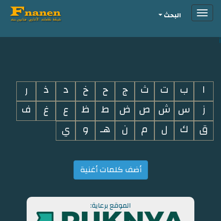
Toggle
البحث
navigation
i
ا
ب
ت
ث
ج
ح
خ
د
ذ
ر
ز
س
ش
ص
ض
ط
ظ
ع
غ
ف
ق
ك
ل
م
ن
هـ
و
ي
أضف كلمات أغنية
الموقع برعاية: