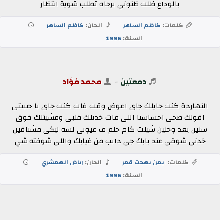
بالوداع ظلت ظنوني برجاه تطلب شوية انتظار
كلمات:
كاظم الساهر
الحان:
كاظم الساهر
السنة:
1996
دمعتين
-
محمد فؤاد
النهاردة كنت جايلك جاى اعوض وقت فات كنت جاى يا حبيبتى
اقولك صحى احساسنا اللى مات خدتلك قلبى ومشيتلك فوق
سنين بعد وحنين شيلت كام حلم ف عيونى لسه ليكى مشتاقين
خدنى شوقى عند بابك جى دايب من غيابك واللى شوفته شي
كلمات:
ايمن بهجت قمر
الحان:
رياض الهمشري
السنة:
1996