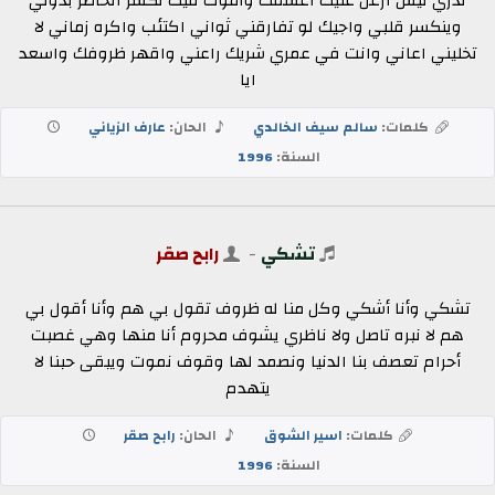
تدري ليش ازعل عليك اعشقك واموت فيك تكسر الخاطر بدوني
وينكسر قلبي واجيك لو تفارقني ثواني اكتئب واكره زماني لا
تخليني اعاني وانت في عمري شريك راعني واقهر ظروفك واسعد
ايا
كلمات:
سالم سيف الخالدي
الحان:
عارف الزياني
السنة:
1996
تشكي
-
رابح صقر
تشكي وأنا أشكي وكل منا له ظروف تقول بي هم وأنا أقول بي
هم لا نبره تاصل ولا ناظري يشوف محروم أنا منها وهي غصبت
أحرام تعصف بنا الدنيا ونصمد لها وقوف نموت ويبقى حبنا لا
يتهدم
كلمات:
اسير الشوق
الحان:
رابح صقر
السنة:
1996