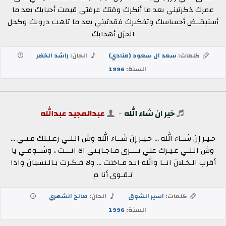
عمرك ذكرتيني بعد ما أنكرك وقتك عرفتي قيمت أحبابك بعد ما
أستيقــض أحساسك وتفكيرك فقدتيني بعد ما تاهت دروبك وكحل
الحزن أهدابك
كلمات:
سعد ال سعود (منادي)
الحان:
راشد الخضر
السنة:
1996
خير ان شاء الله
-
عبدالمجيد عبدالله
خـيـر إن شــاء الله ... خـيـر إن شــاء الله وش الـلـي زعـلـلك مـنـي ...
وش الـلـي غـيـرك عني تــــرى مـاجـابـني الا انـــت ، وشــوقـي يا
أقرب الـخـلان انــا والله ابـد مـاخنت ... ولا فـكـرت بـالـنسيان واذا
تـقـوى أنا م
كلمات:
اسير الشوق
الحان:
صالح الشهري
السنة:
1996