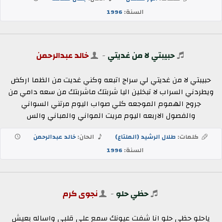
السنة:
1996
حبيبتي لا من غديتي
-
خالد عبدالرحمن
حبيبتي لا من غديتي لي سراج اتبعه وكني غديت من الظما اركض
ويطردني السراب لا تبخلين اليا شربتك ماشربتك من سعه دامي من
جروح الهموم الموجعه كلي صواب اليوم مرتني السواني
والفصول الاربعه اليوم مريت المواني والمباني والس
كلمات:
طلال الرشيد (الملتاع)
الحان:
خالد عبدالرحمن
السنة:
1996
حظي حلو
-
نجوى كرم
ياحلو حظي حلو انا شفت عيونك سمع على قلبي واساله بعيش