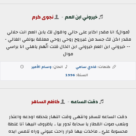
خيروني ابن العم
-
نجوى كرم
(موال): انا مقدر اكابر على حالي واقول لك يابن العم انت حلالي
مقدر اكن لك جسد من غيرروح روحي روحي معلقة بولفي الغالي -
-- خيروني ابن العم خيروني ابن الخال قلت الّهم ياهلي انا براسي
موال
كلمات:
فادي سامي
الحان:
وسام الأمير
السنة:
1996
دقت الساعه
-
كاظم الساهر
دقت الساعه للسفر وانتهى وقت النهار بلحظه اودعه واعتذر
وبتعب صوت القطار يا سحابة تدور بيا .. ياظروف البيها آنا غلطة
محسوبة عليّ .. ماخذت بيها قرار راحت عيوني وراه تلمس ايده