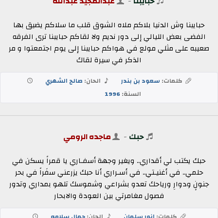
حبايبنا
-
عبدالمجيد عبدالله
حبايبنا وش الدنيا بلاكم ملاه الشوق قلب ما سلاكم يضيق بها
الفضى بعض الليالي إلى دور نديم ولا لقاكم حبايبنا ترى الفرقه
صعيبه على مثلي مولع في هواكم حبايبنا إلى يوم اجتمعتوا و مر
الذكر في سيرة لقاك
كلمات:
سعود بن بندر
الحان:
صالح الشهري
السنة:
1996
حبك
-
ماجده الرومي
حبك يكتب لي أقداري.. ويغير وجهة أسفـاري يا قمراً يسكن في
حلمي.. في أغنيـتي.. في أسـراري أنا حبك يزرعني سفَراً في بحر
جنونٍ ودوارِ ورياحك تعدو بشراعي وشموسك تلهو بمداري وتدور
فصول مغامرتي بين العودة والابحار
كلمات:
انور سلمان
الحان:
جمال سلامه