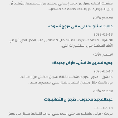
كشفت الفنانة يسرا، عن جانب إنساني مختلف من شخصيتها، مؤكدة أن
بريق النجومية لم يمنحها حصانة ضد مشاعر...
المصدر: الأنباء
داليا: استنوا «ليلى» في «روج أسود»
2026-02-18
القاهرة - محمد صلاحردت الفنانة داليا مصطفى على الجدل الذي أثير في
الأيام الماضية حول المنشورات التي...
المصدر: الأنباء
جديد نسرين طافش.. «أرض جديدة»
2026-02-18
دمشق - هدى العبودكشفت الفنانة نسرين طافش عن إطلاقها
بودكاست خلال رمضان المقبل، لتطل على جمهورها بعيد...
المصدر: الأنباء
عبدالمجيد مجذوب.. دنجوان الثمانينيات
2026-02-18
بيروت - بولين فاضللم يمر حتى اليوم على الدراما اللبنانية ممثل من نسق