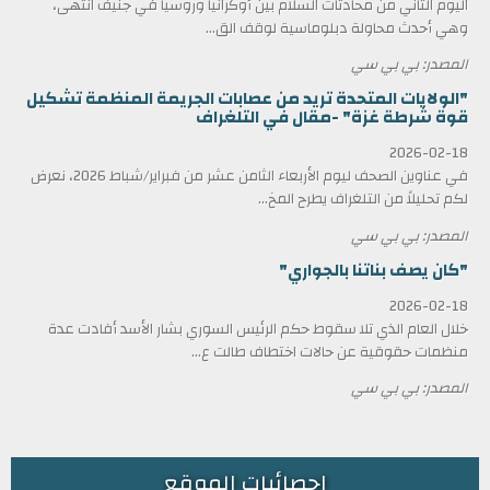
اليوم الثاني من محادثات السلام بين أوكرانيا وروسيا في جنيف انتهى،
وهي أحدث محاولة دبلوماسية لوقف الق...
المصدر: بي بي سي
"الولايات المتحدة تريد من عصابات الجريمة المنظمة تشكيل
قوة شرطة غزة" -مقال في التلغراف
2026-02-18
في عناوين الصحف ليوم الأربعاء الثامن عشر من فبراير/شباط 2026، نعرض
لكم تحليلاً من التلغراف يطرح المخ...
المصدر: بي بي سي
"كان يصف بناتنا بالجواري"
2026-02-18
خلال العام الذي تلا سقوط حكم الرئيس السوري بشار الأسد أفادت عدة
منظمات حقوقية عن حالات اختطاف طالت ع...
المصدر: بي بي سي
احصائيات الموقع