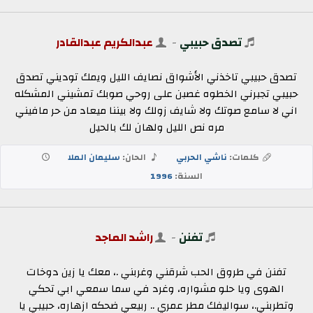
تصدق حبيبي
-
عبدالكريم عبدالقادر
تصدق حبيبي تاخذني الأشواق نصايف الليل ويمك توديني تصدق
حبيبي تجبرني الخطوه غصبن على روحي صوبك تمشيني المشكله
اني لا سامع صوتك ولا شايف زولك ولا بيننا ميعاد من حر مافيني
مره نص الليل ولهان لك بالحيل
كلمات:
ناشي الحربي
الحان:
سليمان الملا
السنة:
1996
تفنن
-
راشد الماجد
تفنن في طروق الحب شرقني وغربني .، معك يا زين دوخات
الهوى ويا حلو مشواره، وغرد في سما سمعي ابي تحكي
وتطربني.، سواليفك مطر عمري .. ربيعي ضحكه ازهاره، حبيبي يا