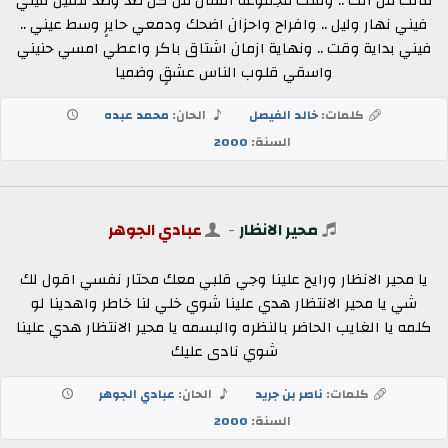
قالت من انت .. وقلت مجموعة انسان من كل ضد وضد تلقين فيني
فيني نهار وليل .. وافراح واحزان اضحك ودمعي حايرٍ وسط عيني ..
فيني بداية وقت .. ونهاية ازمان اشتاق باكر واعطي امسي حنيني
واسقي قلوب الناس عشقٍ وضميا
كلمات:
خالد الفيصل
الحان:
محمد عبده
السنة:
2000
محير الانظار
-
عبادي الجوهر
يا محير الانظار ورايح علينا وجي قلبي معك محتار نفسي اقول لك
شي يا محير الانتظار هدي علينا شوي خلي لنا خاطر واهدينا لو
كلمه يا الغايب الحاضر بالنظره والبسمه يا محير الانتظار هدي علينا
شوي نادى عليك
كلمات:
ناصر بن جريد
الحان:
عبادي الجوهر
السنة:
2000