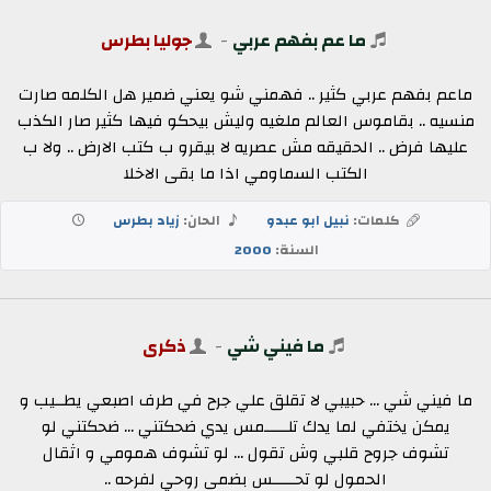
ما عم بفهم عربي
-
جوليا بطرس
ماعم بفهم عربي كثير .. فهمني شو يعني ضمير هل الكلمه صارت
منسيه .. بقاموس العالم ملغيه وليش بيحكو فيها كثير صار الكذب
عليها فرض .. الحقيقه مش عصريه لا بيقرو ب كتب الارض .. ولا ب
الكتب السماومي اذا ما بقى الاخلا
كلمات:
نبيل ابو عبدو
الحان:
زياد بطرس
السنة:
2000
ما فيني شي
-
ذكرى
ما فيني شي ... حبيبي لا تقلق علي جرح في طرف اصبعي يطــيب و
يمكن يختفي لما يدك تلـــــمس يدي ضحكتني ... ضحكتني لو
تشوف جروح قلبي وش تقول ... لو تشوف همومي و اثقال
الحمول لو تحـــــس بضمى روحي لفرحه ..