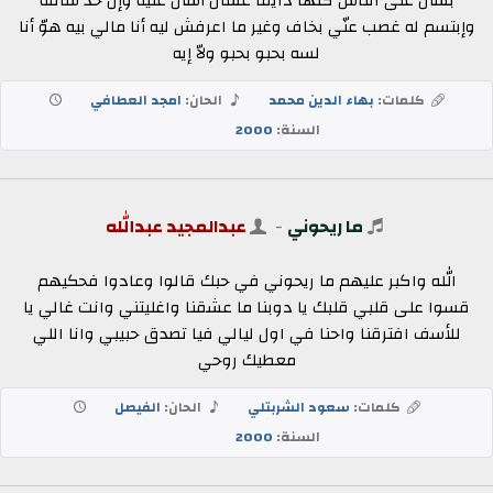
بسأل على الناس كلّها دايماً عشان أسأل عليه وإن حد شافه
وإبتسم له غصب عنّي بخاف وغير ما اعرفش ليه أنا مالي بيه هوّ أنا
لسه بحبو بحبو ولاّ إيه
كلمات:
بهاء الدين محمد
الحان:
امجد العطافي
السنة:
2000
ما ريحوني
-
عبدالمجيد عبدالله
الله واكبر عليهم ما ريحوني في حبك قالوا وعادوا فحكيهم
قسوا على قلبي قلبك يا دوبنا ما عشقنا واغليتني وانت غالي يا
للأسف افترقنا واحنا في اول ليالي فيا تصدق حبيبي وانا اللي
معطيك روحي
كلمات:
سعود الشربتلي
الحان:
الفيصل
السنة:
2000