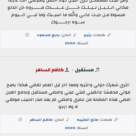
وش فيـك مستعجـل تـرى الليـل تـوه اجلس وشرفني انت عارف
مكاني الــلــيــل لــيــلــك خـــــــل عـــنــــدك مـــــــروه خل الدلع
مبسوط مـن جيـت عانـي والله ما اسيــبك وما تبـــي الـــيوم
ســـوه ارجــــــوك
كلمات:
يتيم
الحان:
بديع مسعود
السنة:
2000
مستقيل
-
كاظم الساهر
انثري شعرك حولي وانثريه ومعا اخر ليل العمر نقضي هكذا يصبح
موتي مدهشا عانقيني قبلي عيني وامضي مستقيل وبدمع العين
امضي هذه الصفحه من عمري وامضي لم يعد صدر الحبيب موطني
لا ولا ارجو
كلمات:
مانع العتيبه
الحان:
كاظم الساهر
السنة:
2000