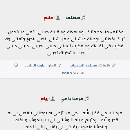
مختلف
-
احلام
مختلف، ما احد مثلك.. ولا بعدك ولا قبلك حبيبي يكفي ما اتحمل..
تراك اخجلتني بوصلك علشاني و من شاني.. تخبي الجرح وتعاني ولا
فكرت في نفسك ولا فكرت تنساني حبيبي.. حبيبي.. حبيبي حبيبي
جيت باشكيلك تجيني..
كلمات:
مساعد الشمراني
الحان:
عارف الزياني
السنة:
2000
مرحبا يا حي
-
اريام
مرحبا يا حي فضل الله ... حي من تزهي به اوطاني الغضي لي له
قدر والله ... إحترام و ياه ٍ وشاني لي ينير الحوش والفله ...
والحشا منهوب يفلاني لي بقلبي باني ٍ حله ..