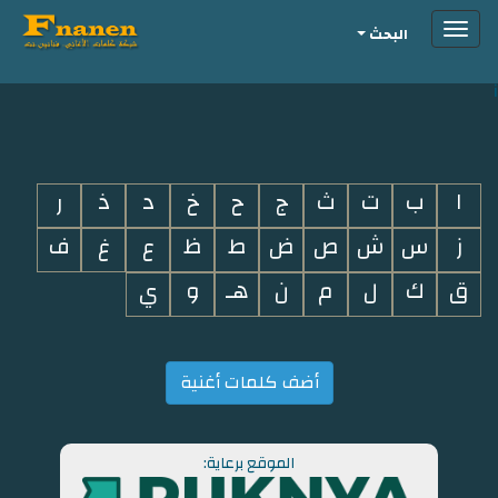
Toggle
البحث
navigation
i
ا
ب
ت
ث
ج
ح
خ
د
ذ
ر
ز
س
ش
ص
ض
ط
ظ
ع
غ
ف
ق
ك
ل
م
ن
هـ
و
ي
أضف كلمات أغنية
الموقع برعاية: