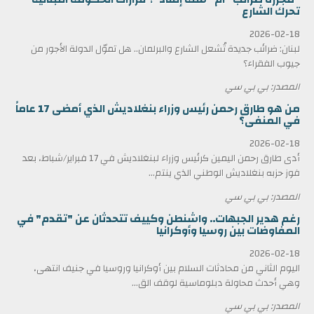
تحرك الشارع
2026-02-18
لبنان: ضرائب جديدة تُشعل الشارع والبرلمان.. هل تموّل الدولة الأجور من
جيوب الفقراء؟
المصدر: بي بي سي
من هو طارق رحمن رئيس وزراء بنغلاديش الذي أمضى 17 عاماً
في المنفى؟
2026-02-18
أدى طارق رحمن اليمين كرئيس وزراء لبنغلاديش في 17 فبراير/شباط، بعد
فوز حزبه بنغلاديش الوطني الذي ينتم...
المصدر: بي بي سي
رغم هدير الجبهات.. واشنطن وكييف تتحدثان عن "تقدم" في
المفاوضات بين روسيا وأوكرانيا
2026-02-18
اليوم الثاني من محادثات السلام بين أوكرانيا وروسيا في جنيف انتهى،
وهي أحدث محاولة دبلوماسية لوقف الق...
المصدر: بي بي سي