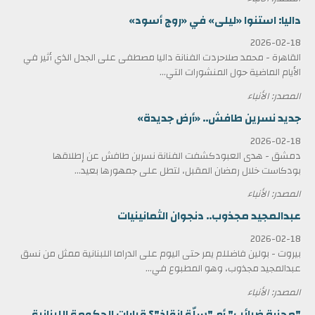
داليا: استنوا «ليلى» في «روج أسود»
2026-02-18
القاهرة - محمد صلاحردت الفنانة داليا مصطفى على الجدل الذي أثير في
الأيام الماضية حول المنشورات التي...
المصدر: الأنباء
جديد نسرين طافش.. «أرض جديدة»
2026-02-18
دمشق - هدى العبودكشفت الفنانة نسرين طافش عن إطلاقها
بودكاست خلال رمضان المقبل، لتطل على جمهورها بعيد...
المصدر: الأنباء
عبدالمجيد مجذوب.. دنجوان الثمانينيات
2026-02-18
بيروت - بولين فاضللم يمر حتى اليوم على الدراما اللبنانية ممثل من نسق
عبدالمجيد مجذوب، وهو المطبوع في...
المصدر: الأنباء
"مجزرة ضرائب" أم "سلّة إنقاذ"؟ قرارات الحكومة اللبنانية