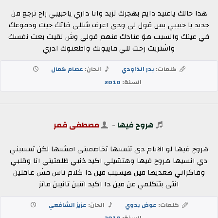
هذا حالك ياعنيد دايم بهجرك تزيد وانا داري ياحبيبي راح ترجع من
جديد يا حبيبي بس قول لي ودي اعرف شللي فاتك جيت ودموعك
في عينك والسبب هوَ عنادك منهم قولي وش لقيت بعت نفسك
واشتريت رحت للي مايبونك واطعنوك ادري
كلمات:
بدر الذاودي
الحان:
عصام كمال
السنة:
2010
هروح فيها
-
مصطفى قمر
هروح فيها لو الايام دي تنسيها تخاصميني امشيها لكن تسيبيني
دي انسيها هروح فيها وهتشيلي اكيد ذنبي ظلمتيني انا وقلبي
وفاكراني هعديها مين هيسيب مين دا كلام ناس مش عاقلين
انتي بتتكلمي عن مين دا اكيد اتنين تانيين ماتز
كلمات:
عوض بدوي
الحان:
عزيز الشافعي
السنة:
2010