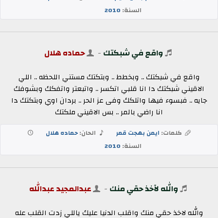
السنة:
2010
واقع في شبكتك
-
حماده هلال
واقع في شبكتك .. وبخطط .. وبتكتك مستني اللحظه .. اللي
الاقيني شبكتك دا انا قلبي اتكسر .. واتبعتر واتفكك وبشوفك
جايه .. فبسوء فيها واتلكك وفى عز الحر .. بردان اوي وبتكتك دا
انا راضي بالمر .. بس الاقيني ملكتك
كلمات:
ايمن بهجت قمر
الحان:
حماده هلال
السنة:
2010
والله لآخذ حقي منك
-
عبدالمجيد عبدالله
والله لاخذ حقي منك واقلب الدنيا عليك ياللي زدت القلب عله