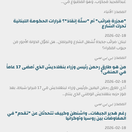
عبدالمجيد مجذوب، وهو المطبوع في...
المصدر: الأنباء
"مجزرة ضرائب" أم "سلّة إنقاذ"؟ قرارات الحكومة اللبنانية
تحرك الشارع
2026-02-18
لبنان: ضرائب جديدة تُشعل الشارع والبرلمان.. هل تموّل الدولة الأجور من
جيوب الفقراء؟
المصدر: بي بي سي
من هو طارق رحمن رئيس وزراء بنغلاديش الذي أمضى 17 عاماً
في المنفى؟
2026-02-18
أدى طارق رحمن اليمين كرئيس وزراء لبنغلاديش في 17 فبراير/شباط، بعد
فوز حزبه بنغلاديش الوطني الذي ينتم...
المصدر: بي بي سي
رغم هدير الجبهات.. واشنطن وكييف تتحدثان عن "تقدم" في
المفاوضات بين روسيا وأوكرانيا
2026-02-18