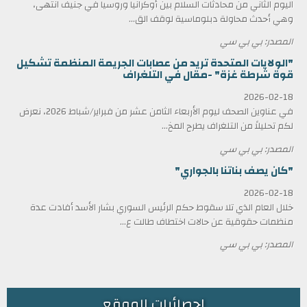
اليوم الثاني من محادثات السلام بين أوكرانيا وروسيا في جنيف انتهى،
وهي أحدث محاولة دبلوماسية لوقف الق...
المصدر: بي بي سي
"الولايات المتحدة تريد من عصابات الجريمة المنظمة تشكيل
قوة شرطة غزة" -مقال في التلغراف
2026-02-18
في عناوين الصحف ليوم الأربعاء الثامن عشر من فبراير/شباط 2026، نعرض
لكم تحليلاً من التلغراف يطرح المخ...
المصدر: بي بي سي
"كان يصف بناتنا بالجواري"
2026-02-18
خلال العام الذي تلا سقوط حكم الرئيس السوري بشار الأسد أفادت عدة
منظمات حقوقية عن حالات اختطاف طالت ع...
المصدر: بي بي سي
احصائيات الموقع