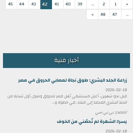
...
42
45
44
43
41
40
39
2
1
«
...
»
48
47
أخبار فنية
زراعة الجلد البشري: طوق نجاة لمصابي الحروق في مصر
2026-02-18
قبل نحو شهرين، أعلن مستشفى أهل مصر للحروق وصول أول شحنة من
الجلد البشري المجمد إلى البلاد، في خطوة و...
المصدر: بي بي سي
يسرا: الشهرة لم تُحصّني من الخوف
2026-02-18