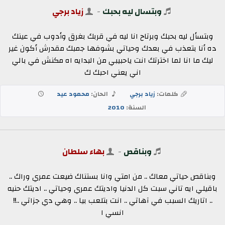
وبتسال ليه بحبك
-
زياد برجي
وبتسأل ليه بحبك وبرتاح انا ليه في قربك بغرق وأدوب في عينك
ده أنا بتعذب في بعدك وحياتي بشوفها جمبك مقدرش أكون غير
ليك ما انا لما اخترتك انت ياحبيبي من البدايه اه مكنش في بالي
اني يعني احبك ك
كلمات:
زياد برجي
الحان:
محمود عيد
السنة:
2010
وبناقص
-
بهاء سلطان
وبناقص حياتي معاك .. من امتي وانا بستناك ضيعت عمري وراك ..
باقيلي ايه تاني سبت كل الدنيا واديتك عمري وحياتي .. اديتك حنيه
.. اتاريك السبب في آهاتي .. انت بتلعب بيا .. وهي دي جزاتي ..!!
انسي ا