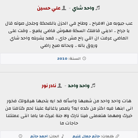
واحد شاي
-
علي حسين
عب جيوبه من الافراح .. وطاح في الحزن بالضحكة وجلجل صوته قال
يا جراح .. اديني قافلك السكة مهوش فاضي يضيع .. وقت على
الماضي عرفت ان اللي راح مش جاي .. قعد يشربله واحد شاي
وروق باله .. وبحاله صبح راضي
السنة:
2010
واحد واحد
-
نادر نور
هات واحد واحد من شعبها واسأله قد ايه بتحبها هيقولك فخور
انى ابنها فيه اكتر من كده ايه؟ يامصر ياغالية علينا لحم كتافنا من
خيرك ومهما هتعملى فينا نارك ولا جنة غيرك ما ياما انتى عملتلنا
حاجات ما
كلمات:
حاتم جمال غنيم
الحان:
احمد حاتم