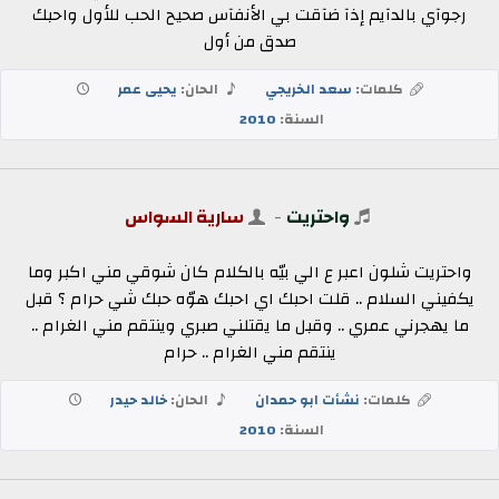
رجوآي بالدآيم إذآ ضآقت بي الأنفآس صحيح الحب للأول واحبك
صدق من أول
كلمات:
سعد الخريجي
الحان:
يحيى عمر
السنة:
2010
واحتريت
-
سارية السواس
واحتريت شلون اعبر ع الي بيّه بالكلام كان شوقي مني اكبر وما
يكفيني السلام .. قلت احبك اي احبك هوّه حبك شي حرام ؟ قبل
ما يهجرني عمري .. وقبل ما يقتلني صبري وينتقم مني الغرام ..
ينتقم مني الغرام .. حرام
كلمات:
نشأت ابو حمدان
الحان:
خالد حيدر
السنة:
2010