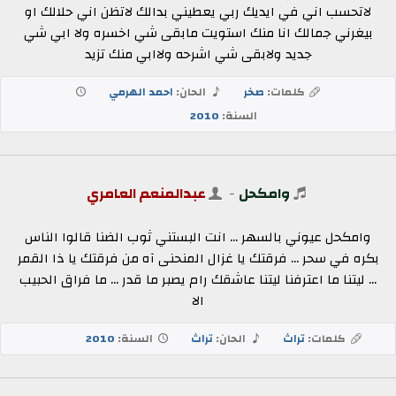
لاتحسب اني في ايديك ربي يعطيني بدالك لاتظن اني حلالك او
بيغرني جمالك انا منك استويت مابقى شي اخسره ولا ابي شي
جديد ولابقى شي اشرحه ولاابي منك تزيد
كلمات:
صخر
الحان:
احمد الهرمي
السنة:
2010
وامكحل
-
عبدالمنعم العامري
وامكحل عيوني بالسهر ... انت البستني ثوب الضنا قالوا الناس
بكره في سحر ... فرقتك يا غزال المنحنى آه من فرقتك يا ذا القمر
... ليتنا ما اعترفنا ليتنا عاشقك رام يصبر ما قدر ... ما فراق الحبيب
الا
كلمات:
تراث
الحان:
تراث
السنة:
2010