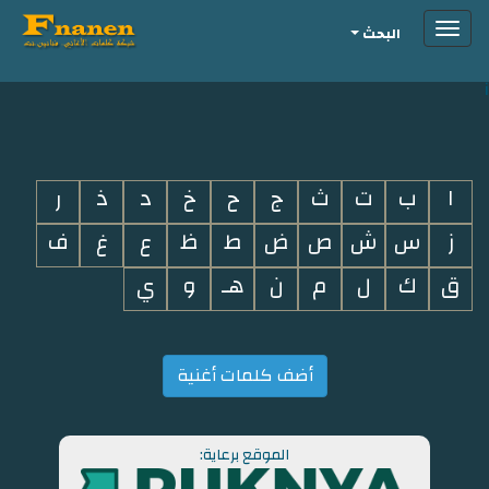
Toggle
البحث
navigation
i
ا
ب
ت
ث
ج
ح
خ
د
ذ
ر
ز
س
ش
ص
ض
ط
ظ
ع
غ
ف
ق
ك
ل
م
ن
هـ
و
ي
أضف كلمات أغنية
الموقع برعاية: