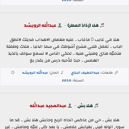
هلا (رذاذ المطر)
-
عبدالله الرويشد
هلا في غايب ٍ ماغاب .. عليه مغمض الاهداب فديتك لاتطق
الباب .. تفضل قلبي مشرع أشوفك في سما الدنيا .. ملاك وطفلة
متحنيّه مناي ومنيتي منيه .. لحكي الناس لا تسمع سولف يالذيذ
الهمس .. حبنا للأحبه درس من يقدر يغ
كلمات:
عبداللطيف البناي
الحان:
عبدالله الرويشد
السنة:
2010
هلا بش
-
عبدالمجيد عبدالله
هلا بش .. حي من عاكس اتجاه الريح وجابش هلا بش .. قد ما
سوى الوله فيني بغيابش علامش .. يا بعد كلي عليّه ومامش .. غير