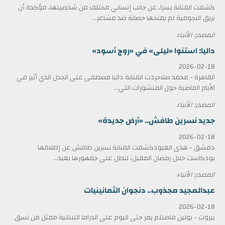
كشفت الفنانة يسرا، عن جانب إنساني مختلف من شخصيتها، مؤكدة أن
بريق النجومية لم يمنحها حصانة ضد مشاعر...
المصدر: الأنباء
داليا: استنوا «ليلى» في «روج أسود»
2026-02-18
القاهرة - محمد صلاحردت الفنانة داليا مصطفى على الجدل الذي أثير في
الأيام الماضية حول المنشورات التي...
المصدر: الأنباء
جديد نسرين طافش.. «أرض جديدة»
2026-02-18
دمشق - هدى العبودكشفت الفنانة نسرين طافش عن إطلاقها
بودكاست خلال رمضان المقبل، لتطل على جمهورها بعيد...
المصدر: الأنباء
عبدالمجيد مجذوب.. دنجوان الثمانينيات
2026-02-18
بيروت - بولين فاضللم يمر حتى اليوم على الدراما اللبنانية ممثل من نسق