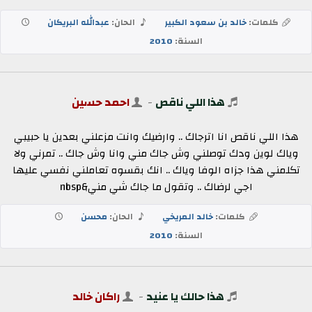
كلمات:
خالد بن سعود الكبير
الحان:
عبدالله البريكان
السنة:
2010
هذا اللي ناقص
-
احمد حسين
هذا اللي ناقص انا اترجاك .. وارضيك وانت مزعلني بعدين يا حبيبي
وياك لوين ودك توصلني وش جاك مني وانا وش جاك .. تمرني ولا
تكلمني هذا جزاه الوفا وياك .. انك بقسوه تعاملني نفسي عليها
اجي لرضاك .. وتقول ما جاك شي مني&nbsp
كلمات:
خالد المريخي
الحان:
محسن
السنة:
2010
هذا حالك يا عنيد
-
راكان خالد