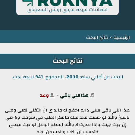
احصائيات فريدة لدوري روشن السعودي
الرئيسية
> نتائج البحث
نتائج البحث
البحث عن أغاني سنة:
2010
، المجموع: 941 نتيجة بحث.
هذا اللي باقي
-
وعد
هذا اللي باقي يبيني دايم اخضع له مايدري ان التغلي لعبي وفني
ياشيخ والله لو حسنك محد مثله مافكر القلب في شوفك ولا حني
إن جيت جيتك واذا صديت لا والله ابقطع الوصل لو حبك مجنني
لاتحسب ان الغلا والحب من اجله