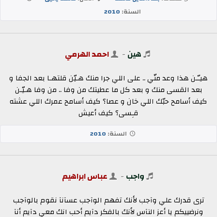
السنة:
2010
هين
-
احمد الهرمي
هيـّـن هذا وعد منّي .. على اللي جرا منك هـيّن قلتهـا بعد الجفا و
بعد القسى منك و بعد كل ما عطيتك من وفا .. من وفا هـيّـن
كيف أسامح حبّك اللي خان و عصا؟ كيف أسامح عمرك اللي عشته
قـِسى؟ كيف أعيش
السنة:
2010
واجب
-
عباس ابراهيم
ترى قدرك علي وآجب لأنك تفهم الوآجب عسآنآ نقوم بالوآجب
ونرضييكم يا أعز النآس لأنك بالفكر دآيم أحب انك معي دآيم أنآ