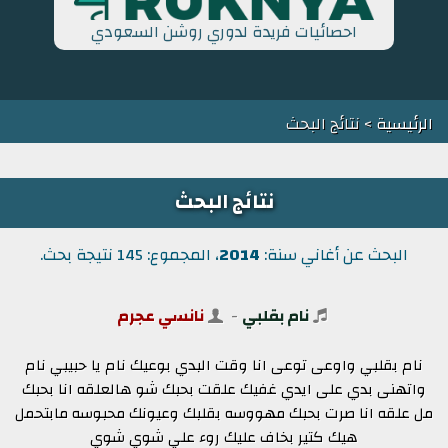
احصائيات فريدة لدوري روشن السعودي
الرئيسية
> نتائج البحث
نتائج البحث
البحث عن أغاني سنة:
2014
، المجموع: 145 نتيجة بحث.
نام بقلبي
-
نانسي عجرم
نام بقلبي واوعى توعى انا وقت البدي بوعيك نام يا حبيبي نام
واتهنى بدي على ايدي غفيك علقت بحبك شو هالعلقه انا بحبك
مل علقه انا صرت بحبك مهووسه بقلبك وعيونك محبوسه مابتحمل
هيك كتير بخاف عليك روء علي شوي شوي