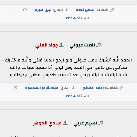
كلمات:
سمير نخله
الحان:
نبيل عجرم
السنة:
2014
نامت عيوني
-
جواد العلي
الحمد الله أبشرك نامت عيوني ولو ترجع الدنيا فيني والله ماختارك
تسألني عن حالتي في البعد وش لوني أنا سعيد بغيابك وانت
شاخبارك شاخبارك جرحي معاك وآخر طعوني عطني جديدك و
كلمات:
احمد الصانع
الحان:
عبدالقادر الهدهود
السنة:
2014
نسيم غربي
-
عبادي الجوهر