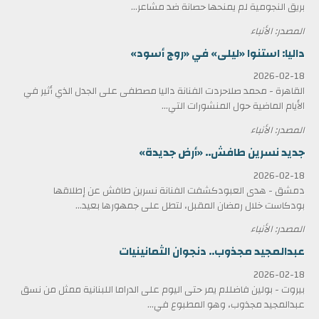
بريق النجومية لم يمنحها حصانة ضد مشاعر...
المصدر: الأنباء
داليا: استنوا «ليلى» في «روج أسود»
2026-02-18
القاهرة - محمد صلاحردت الفنانة داليا مصطفى على الجدل الذي أثير في
الأيام الماضية حول المنشورات التي...
المصدر: الأنباء
جديد نسرين طافش.. «أرض جديدة»
2026-02-18
دمشق - هدى العبودكشفت الفنانة نسرين طافش عن إطلاقها
بودكاست خلال رمضان المقبل، لتطل على جمهورها بعيد...
المصدر: الأنباء
عبدالمجيد مجذوب.. دنجوان الثمانينيات
2026-02-18
بيروت - بولين فاضللم يمر حتى اليوم على الدراما اللبنانية ممثل من نسق
عبدالمجيد مجذوب، وهو المطبوع في...