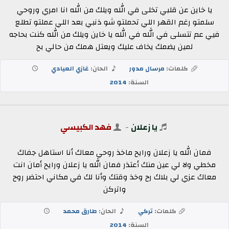
يا خاين عن قلبي تخلى في الله ويلك من الله انا امري وروحي
سلمتو رغم القهر اللي تحملتو شو ذنبي بعد اللي عملتو تطلع
فيي عم تتسلى في الله في الله يا خاين ويلك من الله كنت بحاجه
لمين يضمك يخاف عليك ويعتل همك من حالي بح
كلمات:
مرسال مدور
الحان:
غازي العيادي
السنة:
2014
يا زعلان
-
فهد الكبيسي
فمان الله يا زعلان ورايح ماخذ روحي معاك أنا استاهل جفاك
مخطي ولا لي عين منك أعتذر فمان الله يا زعلان ورايح أمان انت
معاك عزي لي بلاك رح وخذ وقتك وأنا لك في مكاني احتضر روح
واتركن
كلمات:
تركي
الحان:
طارق محمد
السنة:
2014