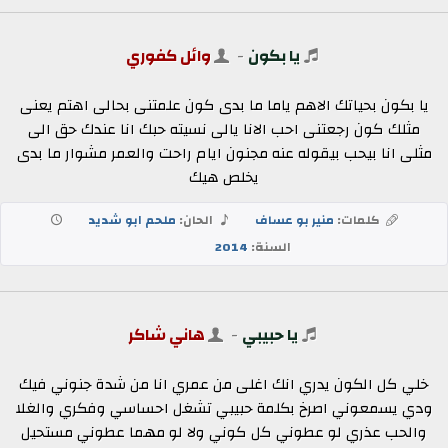
يا بكون
-
وائل كفوري
يا بكون بحياتك الاهم ياما ما بدى كون علمتنى بحالى اهتم يعنى
مثلك كون رجعتنى احب الانا يالى نسيته حبك انا عندك حق الى
مثلى انا بيحب بيقوله عنه مجنون ايام راحت والعمر مشوار ما بدى
يخلص هيك
كلمات:
منير بو عساف
الحان:
ملحم ابو شديد
السنة:
2014
يا حبيبي
-
هاني شاكر
خلي كل الكون يدري انك اغلى من عمري انا من شدة جنوني فيك
ودي يسمعوني اصرخ بكلمة حبيبي تشغل احساسي وفكري والغلا
والحب عذري لو عطوني كل كوني ولا لو مهما عطوني مستحيل