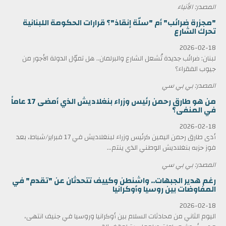
المصدر: الأنباء
"مجزرة ضرائب" أم "سلّة إنقاذ"؟ قرارات الحكومة اللبنانية
تحرك الشارع
2026-02-18
لبنان: ضرائب جديدة تُشعل الشارع والبرلمان.. هل تموّل الدولة الأجور من
جيوب الفقراء؟
المصدر: بي بي سي
من هو طارق رحمن رئيس وزراء بنغلاديش الذي أمضى 17 عاماً
في المنفى؟
2026-02-18
أدى طارق رحمن اليمين كرئيس وزراء لبنغلاديش في 17 فبراير/شباط، بعد
فوز حزبه بنغلاديش الوطني الذي ينتم...
المصدر: بي بي سي
رغم هدير الجبهات.. واشنطن وكييف تتحدثان عن "تقدم" في
المفاوضات بين روسيا وأوكرانيا
2026-02-18
اليوم الثاني من محادثات السلام بين أوكرانيا وروسيا في جنيف انتهى،