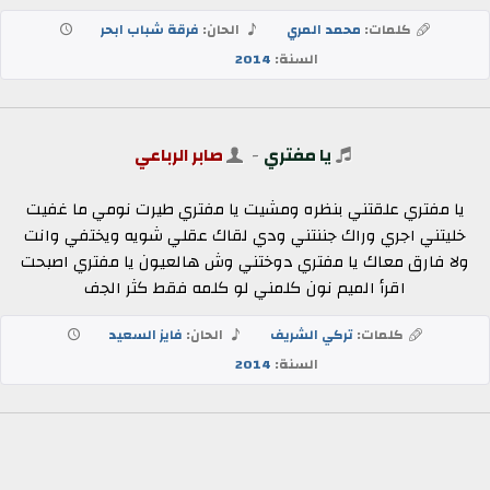
كلمات:
محمد المري
الحان:
فرقة شباب ابحر
السنة:
2014
يا مفتري
-
صابر الرباعي
يا مفتري علقتني بنظره ومشيت يا مفتري طيرت نومي ما غفيت
خليتني اجري وراك جننتني ودي لقاك عقلي شويه ويختفي وانت
ولا فارق معاك يا مفتري دوختني وش هالعيون يا مفتري اصبحت
اقرأ الميم نون كلمني لو كلمه فقط كثر الجف
كلمات:
تركي الشريف
الحان:
فايز السعيد
السنة:
2014