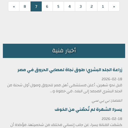
7
»
8
6
5
4
3
2
1
«
أخبار فنية
زراعة الجلد البشري: طوق نجاة لمصابي الحروق في مصر
2026-02-18
قبل نحو شهرين، أعلن مستشفى أهل مصر للحروق وصول أول شحنة من
الجلد البشري المجمد إلى البلاد، في خطوة و...
المصدر: بي بي سي
يسرا: الشهرة لم تُحصّني من الخوف
2026-02-18
كشفت الفنانة يسرا، عن جانب إنساني مختلف من شخصيتها، مؤكدة أن