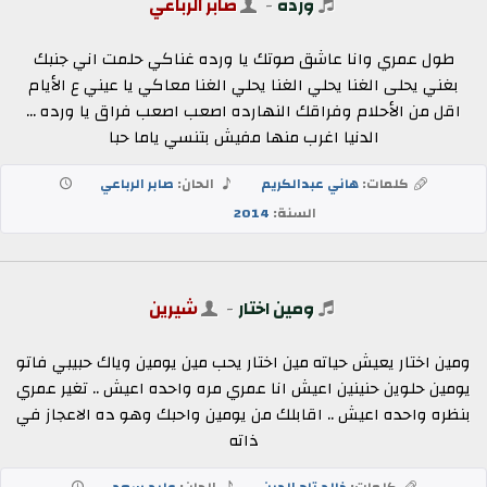
ورده
-
صابر الرباعي
طول عمري وانا عاشق صوتك يا ورده غناكي حلمت اني جنبك
بغني يحلى الغنا يحلي الغنا يحلي الغنا معاكي يا عيني ع الأيام
اقل من الأحلام وفراقك النهارده اصعب اصعب فراق يا ورده ...
الدنيا اغرب منها مفيش بتنسي ياما حبا
كلمات:
هاني عبدالكريم
الحان:
صابر الرباعي
السنة:
2014
ومين اختار
-
شيرين
ومين اختار يعيش حياته مين اختار يحب مين يومين وياك حبيبي فاتو
يومين حلوين حنينين اعيش انا عمري مره واحده اعيش .. تغير عمري
بنظره واحده اعيش .. اقابلك من يومين واحبك وهو ده الاعجاز في
ذاته
كلمات:
خالد تاج الدين
الحان:
وليد سعد