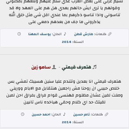
نسيم غربي على بعض العرب عدي سلم عليهم وبلغهم بمكنوني
وقولهم يا ترى ايش حالهم بعدي هل هم على العهد ولا قد
تناسوني واذا تناسو ذكرهم بما عندي اقل شي مثل خلق الله
يذكروني ما جف من بعدهم دمعي على
كلمات:
طارش قطن
الحان:
يوسف المهنا
السنة:
2014
هتعرف قيمتي
-
سامو زين
هتعرف قيمتي انا بعدين وتتندم عليا سنين هسيبك تمشي بس
خلاص حبيبي ان روحنا مش راجعين هنتقابل مع الايام ووريني
وصلت لفين عشان مظلوم فهنسى قوام فراق بفراق احن لمين
لقيتك حد اي كلام وحقي هياخده ناس تانيين
كلمات:
تامر حسين
الحان:
احمد حسين
السنة:
2014