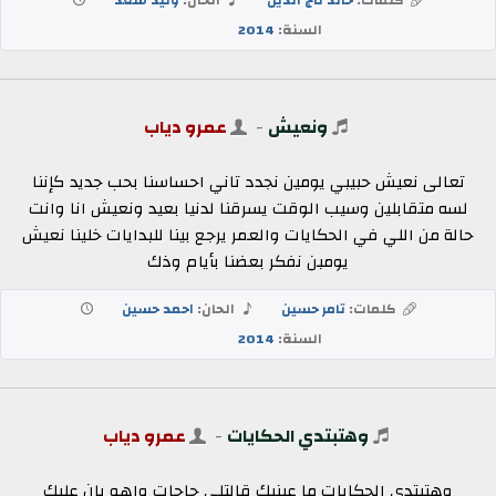
السنة:
2014
ونعيش
-
عمرو دياب
تعالى نعيش حبيبي يومين نجدد تاني احساسنا بحب جديد كإننا
لسه متقابلين وسيب الوقت يسرقنا لدنيا بعيد ونعيش انا وانت
حالة من اللي في الحكايات والعمر يرجع بينا للبدايات خلينا نعيش
يومبن نفكر بعضنا بأيام وذك
كلمات:
تامر حسين
الحان:
احمد حسين
السنة:
2014
وهتبتدي الحكايات
-
عمرو دياب
وهتبتدى الحكايات ما عينيك قالتلي حاجات واهو بان عليك