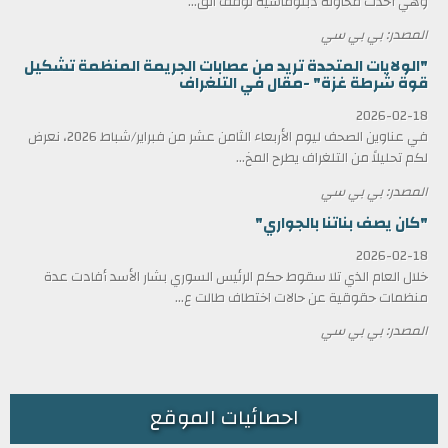
وهي أحدث محاولة دبلوماسية لوقف الق...
المصدر: بي بي سي
"الولايات المتحدة تريد من عصابات الجريمة المنظمة تشكيل
قوة شرطة غزة" -مقال في التلغراف
2026-02-18
في عناوين الصحف ليوم الأربعاء الثامن عشر من فبراير/شباط 2026، نعرض
لكم تحليلاً من التلغراف يطرح المخ...
المصدر: بي بي سي
"كان يصف بناتنا بالجواري"
2026-02-18
خلال العام الذي تلا سقوط حكم الرئيس السوري بشار الأسد أفادت عدة
منظمات حقوقية عن حالات اختطاف طالت ع...
المصدر: بي بي سي
احصائيات الموقع