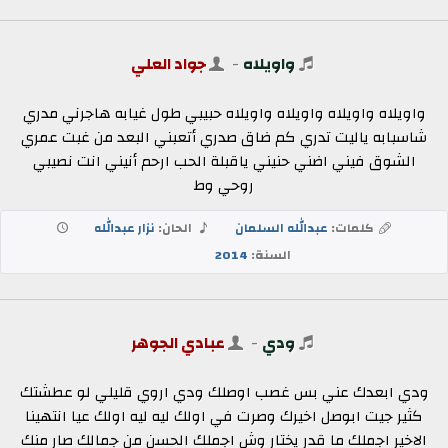
واويلاه
-
جواد العلي
واويلاه واويلاه واويلاه واويلاه حبيبي طول غيابه هاجرني مدري
شاسبابه ياليت تدري كم ضاق صدري أتعبني البعد من غبت عمري
الشوق فيني اضني حنيني ياقبلة الحب ارحم أنيني انت نصيبي
روحي وط
كلمات:
عبدالله السلمان
الحان:
نزار عبدالله
السنة:
2014
ودي
-
عبادي الجوهر
ودي ابعدك عني بس غصب اوصلك ودي اروي قليلي لو عطشتك
كثير جيت ابوصل اخيرك وصرت في اولك ليه ليه اولك عيا انتهينا
الاخير اجملك ما قدر يختار وش اجملك الحسن من جمالك صار منك