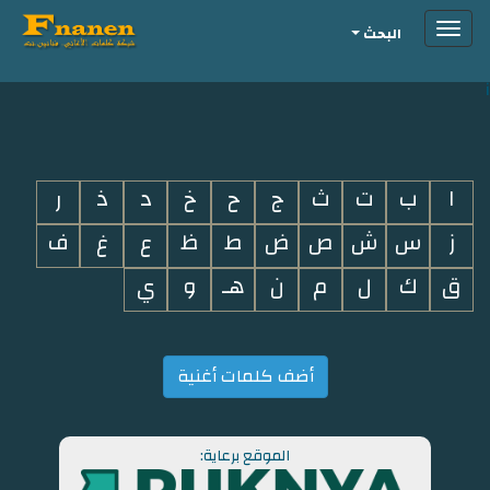
Toggle
البحث
navigation
i
ا
ب
ت
ث
ج
ح
خ
د
ذ
ر
ز
س
ش
ص
ض
ط
ظ
ع
غ
ف
ق
ك
ل
م
ن
هـ
و
ي
أضف كلمات أغنية
الموقع برعاية: