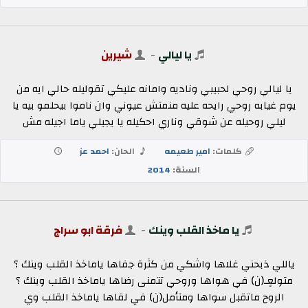
يا ليالي
-
شيرين
يا ليالي روحي لحبيبي وناديه وامانه عليكي تقوليله حالي ايه من
يوم غيابه روحي رايحه عليه منمتش عيوني وان ناموا بيحلمو بيه يا
ليلي روحيله عن شوقي وناري احكيله يا يجيلي ياما اجيله مش
كلمات:
امير طعيمه
الحان:
احمد عز
السنة:
2014
يا ماخذ القلب وينك
-
فرقة ابو سراج
ياللي ذبحني غلاها واشكي من كثرة جفاها ياماخذ القلب وينك ؟
متولعٍـ(ن) في هواها وروحي تتمنى رضاها ياماخذ القلب وينك ؟
الروح ماتقبل سواها ومتأمل(ن) في لقاها ياماخذ القلب وي