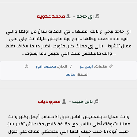
اي حاجه
-
محمد عدويه
اي حاجه تيجي ع بالك اعملها .. دي الحكايه بتبان من اولها واللي
فيه عاده صعب يبطلها .. روح ويلا ماجتش عليك انت جاي بقى
عمال تتشرط .. اللي زي معاك كان متورط الكبير دايما بيخاف يغلط
.. وانت مابيتلمش عليك اللي يعيش ياما يشوف ..
كلمات:
ايمن عز
الحان:
محمود انور
السنة:
2018
باين حبيت
-
عمرو دياب
وانت معايا مايشغلنيش الناس فرق الاحساس أجمل بكتير وانت
معايا بشوفك أحلى الناس دي حقيقة خلاص مفيهاش تغيير باين
حبيت أيوه أنا حبيت حبيت الدنيا اللي بتضحكلي معاك علي طول