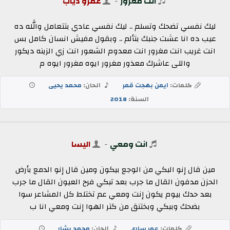
انت مغرور
-
عمرو دياب
ليك نفسي تضحك وتسلم .. ليك نفسي عادي بتتعامل والله ده
عيب ده انا عشت جنبك بتألم .. وبقول مفيش انسان كامل بس
انت غريب انت مغرور انت معدوم الشعور انت زي الزينه ديكور
واللى عاشرك معذور مغرور ايوه مغرور ايوه م
كلمات:
ايمن بهجت قمر
الحان:
محمد يحيى
السنة:
2018
انت ومعي
-
اليسا
مين قال إنو البكي من الوجع بيكون ومين قال إنو الدمع بأرض
الحزن مدفون القال ما جرب بعد تبكي فرح العيون القال ما جرب
بعد حدك بيوم يكون إنت ومعي عم تختلط كل المشاعر سوا
بضحك وببكي وبختنق من كتر الهوا إنت ومعي انا ب
كلمات:
عمر ساري
الحان:
محمد بشار