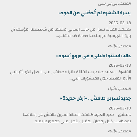
المصدر: بي بي سي
يسرا: الشهرة لم تُحصّني من الخوف
2026-02-18
كشفت الفنانة يسرا، عن جانب إنساني مختلف من شخصيتها، مؤكدة أن
بريق النجومية لم يمنحها حصانة ضد مشاعر...
المصدر: الأنباء
داليا: استنوا «ليلى» في «روج أسود»
2026-02-18
القاهرة - محمد صلاحردت الفنانة داليا مصطفى على الجدل الذي أثير في
الأيام الماضية حول المنشورات التي...
المصدر: الأنباء
جديد نسرين طافش.. «أرض جديدة»
2026-02-18
دمشق - هدى العبودكشفت الفنانة نسرين طافش عن إطلاقها
بودكاست خلال رمضان المقبل، لتطل على جمهورها بعيد...
المصدر: الأنباء