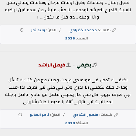
تقول زعلان .. وساعات يكون اوقات فرحان وساعات يقولي مش
ناسيك قادر ع العيشه لوحده .. انا مش عايش من بعده فين اراضيه
وانا اوصله .. ده فين ما يكون ... ا
كلمات:
محمد الخضراوي
الحان:
وليد نور
السنة:
2018
بكيفي
-
فيصل الراشد
بكيفي لا تدخل في مواعيدي لارحت وجيت مع من كنت لا تسأل
وما جا منك يكفيني أنا ادري وش تبي مني تبي تعرف اذا حبيت
تبي تعرف حبيبي كل شي صار يعنيني تطفل غير عادي واصل برجلك
لحد البيت تبي تثبتبي أنك يا عديم الذات شاريني
كلمات:
منصور الشادي
الحان:
ناصر الصالح
السنة:
2018