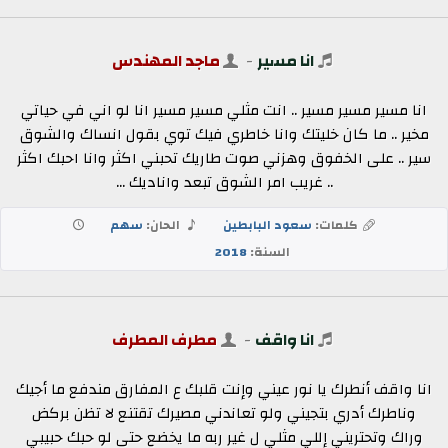
انا مسير
-
ماجد المهندس
انا مسير مسير مسير .. انت مثلي مسير مسير انا لو اني في حياتي
مخير .. ما كان خليتك وانا خاطري فيك توي بقول انساك والشوق
سير .. على الخفوق وهزني صوت طاريك تحبني اكثر وانا احبك اكثر
.. غريب امر الشوق تبعد واناديك ...
كلمات:
سعود البابطين
الحان:
سهم
السنة:
2018
انا واقف
-
مطرف المطرف
انا واقف أنطرك يا نور عيني وإنت قلبك ع المفارق مندفع ما أجيك
وناطرك أدري بتجيني ولو تعاندني مصيرك تقتنع لا تظن بركض
وراك وتحتريني إللي مثلي ل غير ربه ما يخضع حتى لو حبك حبيبي