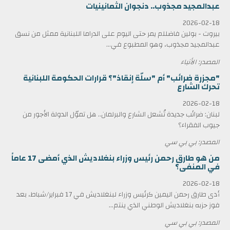
عبدالمجيد مجذوب.. دنجوان الثمانينيات
2026-02-18
بيروت - بولين فاضللم يمر حتى اليوم على الدراما اللبنانية ممثل من نسق
عبدالمجيد مجذوب، وهو المطبوع في...
المصدر: الأنباء
"مجزرة ضرائب" أم "سلّة إنقاذ"؟ قرارات الحكومة اللبنانية
تحرك الشارع
2026-02-18
لبنان: ضرائب جديدة تُشعل الشارع والبرلمان.. هل تموّل الدولة الأجور من
جيوب الفقراء؟
المصدر: بي بي سي
من هو طارق رحمن رئيس وزراء بنغلاديش الذي أمضى 17 عاماً
في المنفى؟
2026-02-18
أدى طارق رحمن اليمين كرئيس وزراء لبنغلاديش في 17 فبراير/شباط، بعد
فوز حزبه بنغلاديش الوطني الذي ينتم...
المصدر: بي بي سي