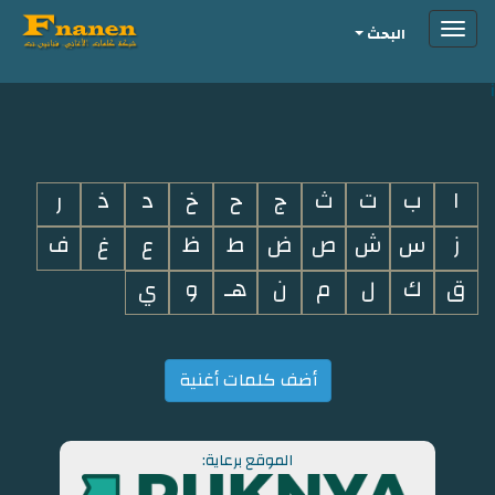
Toggle
البحث
navigation
i
ا
ب
ت
ث
ج
ح
خ
د
ذ
ر
ز
س
ش
ص
ض
ط
ظ
ع
غ
ف
ق
ك
ل
م
ن
هـ
و
ي
أضف كلمات أغنية
الموقع برعاية: