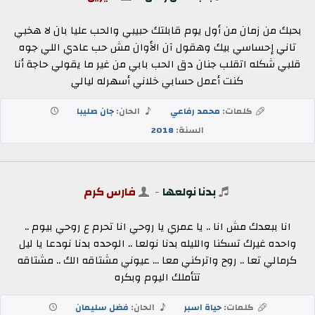
بحبك من زمان من أول يوم قابلتك حبيبي والحب عليا بان لا هخبي
تاني إحساسي بيك وهقول آن الأوان مش حب عادي اللي جوه
قلبي شكله اتقلب جنان دق الحب بابي من غير ما يقولي حاجة أنا
كنت أعمل حسابي خلاني أسهرله ليالي
كلمات:
محمد رفاعي
الحان:
جان صليبا
السنة:
2018
بدنا نولعها
-
فارس كرم
انا ببعدك مش انا .. يا عمري يا روحي انا تحرم ع روحي بيوم ..
واحده غيرك تسكنا والليله بدنا نولعا .. الوحده بدنا نودعا يا ليل
كرمالي تعا .. روح واتركني معا ... عيوني مشتاقه الك .. مشتاقه
تتأملك اليوم وبكره
كلمات:
حياة اسبر
الحان:
فضل سليمان