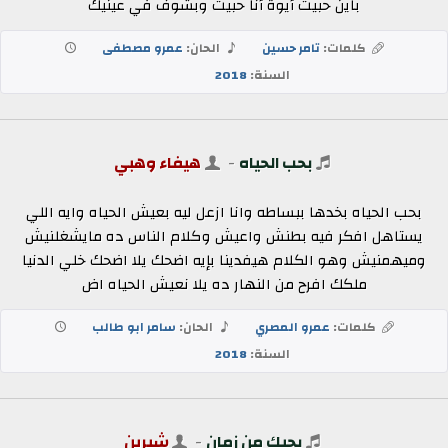
باين حبيت أيوة أنا حبيت وبشوف في عينيك
كلمات:
تامر حسين
الحان:
عمرو مصطفى
السنة:
2018
بحب الحياه
-
هيفاء وهبي
بحب الحياه بخدها ببساطه وانا ازعل ليه بعيش الحياه وايه اللي
يستاهل افكر فيه بطنش واعيش وكلام الناس ده مايشغلنيش
وميهمنيش وهو الكلام هيفدينا بإيه اضحك يلا اضحك خلي الدنيا
ملكك افرح من النهار ده يلا نعيش الحياه اض
كلمات:
عمرو المصري
الحان:
سامر ابو طالب
السنة:
2018
بحبك من زمان
-
شيرين