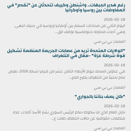
رغم هدير الجبهات.. واشنطن وكييف تتحدثان عن "تقدم" في
المفاوضات بين روسيا وأوكرانيا
2026-02-18
اليوم الثاني من محادثات السلام بين أوكرانيا وروسيا في جنيف انتهى،
وهي أحدث محاولة دبلوماسية لوقف الق...
المصدر: بي بي سي
"الولايات المتحدة تريد من عصابات الجريمة المنظمة تشكيل
قوة شرطة غزة" -مقال في التلغراف
2026-02-18
في عناوين الصحف ليوم الأربعاء الثامن عشر من فبراير/شباط 2026، نعرض
لكم تحليلاً من التلغراف يطرح المخ...
المصدر: بي بي سي
"كان يصف بناتنا بالجواري"
2026-02-18
خلال العام الذي تلا سقوط حكم الرئيس السوري بشار الأسد أفادت عدة
منظمات حقوقية عن حالات اختطاف طالت ع...
المصدر: بي بي سي