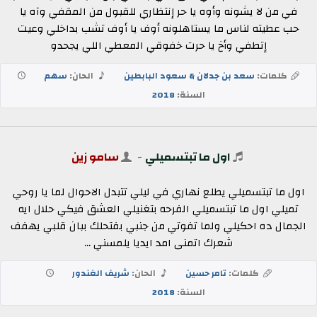
في من لا يشونه وأوه يا حر إنتظاري للقبول من المقفي وآه يا
حب عطيته لناس ما يستاهلونه أوف يا أوف تشب بداخلي وعيت
إتطفي وأخ يا حرت خفوقي المعطي اللي يجحدو
كلمات:
سعد بن جدلان & سعود البابطين
الحان:
سهم
السنة:
2018
اول ما تبتسميلي
-
سامو زين
اول ما تبتسميلي يطلع نهاري في ليلي تتبدل الاحوال لما يا روحي
تميلي اول ما تبتسميلي الفرحه بتغنيلي العشق فيكي حلال ايه
الجمال ده احكيلي ولما تفوتي من جنبي بفتحلك ببان قلبي يهفف
شعرك اتمنى امد ايديا يلمسني ...
كلمات:
تامر حسين
الحان:
شريف الغندور
السنة:
2018