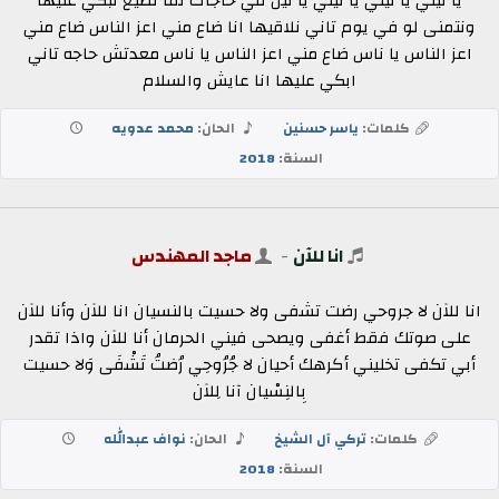
يا ليلي يا ليلي يا ليلي يا ليل في حاجات لما تضيع نبكي عليها
ونتمنى لو في يوم تاني نلاقيها انا ضاع مني اعز الناس ضاع مني
اعز الناس يا ناس ضاع مني اعز الناس يا ناس معدتش حاجه تاني
ابكي عليها انا عايش والسلام
كلمات:
ياسر حسنين
الحان:
محمد عدويه
السنة:
2018
انا للآن
-
ماجد المهندس
انا للآن لا جروحي رضت تشفى ولا حسيت بالنسيان انا للآن وأنا للآن
على صوتك فقط أغفى ويصحى فيني الحرمان أنا للآن واذا تقدر
أبي تكفى تخليني أكرهك أحيان لا جُرُوحِي رُضتُ تَشْفَى وَلا حسيت
بِالنِسْيان آنا لِلآن
كلمات:
تركي آل الشيخ
الحان:
نواف عبدالله
السنة:
2018