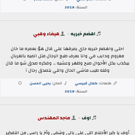
السنة:
2018
اهضم خبريه
-
هيفاء وهبي
احلى واهضم خبريه جاي يمرقها علي قال هوّ بعمره ما خان
مغروم ودايب في وانا بعرف طبع الرجال متل الميه بالغربال
بيكذب بكل الأحوال صبح وظهر وعشيه ... وفكره صدق شو ما قال
وقله طيب ماشي الحال واللي بتصدق رجال آ
كلمات:
كمال قبيسي
الحان:
يحيى الحسن
السنة:
2018
اوف
-
ماجد المهندس
أوف يا كبر الأحلام اللي على بالي وشفي وأخ يا راسي من التفكير