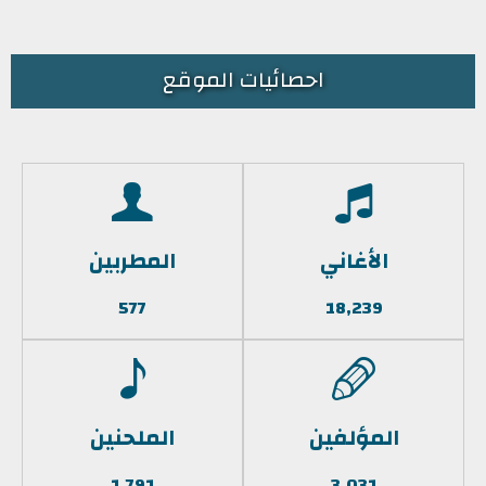
احصائيات الموقع
الأغاني
المطربين
577
18,239
المؤلفين
الملحنين
1,791
3,031