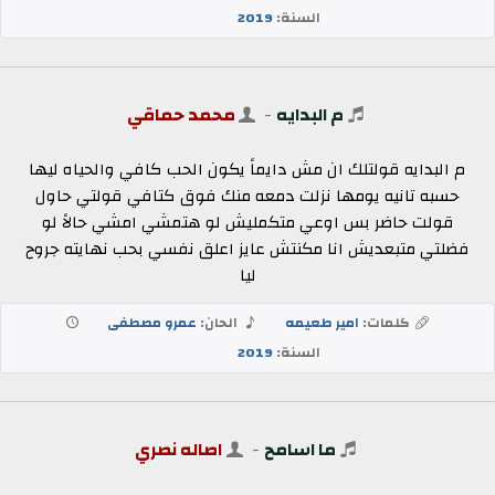
السنة:
2019
م البدايه
-
محمد حماقي
م البدايه قولتلك ان مش دايماً يكون الحب كافي والحياه ليها
حسبه تانيه يومها نزلت دمعه منك فوق كتافي قولتي حاول
قولت حاضر بس اوعي متكمليش لو هتمشي امشي حالاً لو
فضلتي متبعديش انا مكنتش عايز اعلق نفسي بحب نهايته جروح
ليا
كلمات:
امير طعيمه
الحان:
عمرو مصطفى
السنة:
2019
ما اسامح
-
اصاله نصري