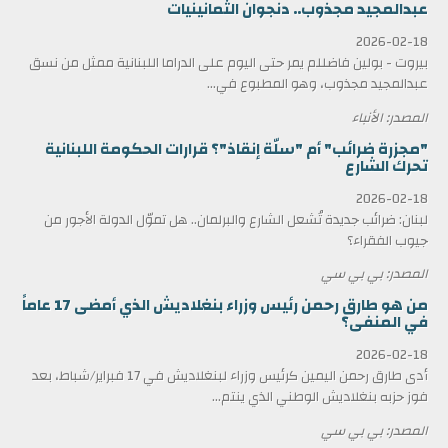
عبدالمجيد مجذوب.. دنجوان الثمانينيات
2026-02-18
بيروت - بولين فاضللم يمر حتى اليوم على الدراما اللبنانية ممثل من نسق
عبدالمجيد مجذوب، وهو المطبوع في...
المصدر: الأنباء
"مجزرة ضرائب" أم "سلّة إنقاذ"؟ قرارات الحكومة اللبنانية
تحرك الشارع
2026-02-18
لبنان: ضرائب جديدة تُشعل الشارع والبرلمان.. هل تموّل الدولة الأجور من
جيوب الفقراء؟
المصدر: بي بي سي
من هو طارق رحمن رئيس وزراء بنغلاديش الذي أمضى 17 عاماً
في المنفى؟
2026-02-18
أدى طارق رحمن اليمين كرئيس وزراء لبنغلاديش في 17 فبراير/شباط، بعد
فوز حزبه بنغلاديش الوطني الذي ينتم...
المصدر: بي بي سي