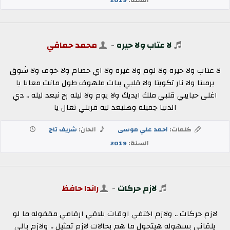
لا عتاب ولا حيره
-
محمد حماقي
لا عتاب ولا حيره ولا لوم ولا غيره ولا اي خصام ولا خوف ولا شوق
يرمينا ولا نار تكوينا ولا قلبي يبات ملهوف طول مانت معايا يا
اغلى حبايبي قلبي ملك ايديك ولا يوم ولا ليله رح نبعد ليله .. دي
الدنيا جميله وهنبعد ليه قربلي تعال يا
كلمات:
احمد علي موسى
الحان:
شريف تاج
السنة:
2019
لازم حركات
-
راندا حافظ
لازم حركات .. ولازم اختفي اوقات يلاقي ارقامي مقفوله ما لو
يلقاني بسهوله هيتحول ما هم بحالات لازم تمثيل .. ولازم بالي