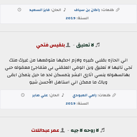
كلمات:
راكان بن سياف
الحان:
فايز السعيد
السنة:
2019
لا تعليق
-
بلقيس فتحي
اني الحازه بقلبي كبيره ولازم احكيها متوقعها من غيرك منك
تجي تاليها لا تعليق وين الوفي العلقني بي متفاجئ معقوله حبي
بهالسهوله ينسي اثاري البشر يتمسكن لحد ما حيل يتمكن ابقى
وياك ما ممكن اني استاهل الأحسن شيو
كلمات:
رامي العبودي
الحان:
علي صابر
السنة:
2019
لا روحه لا جيه
-
عمر عبداللات