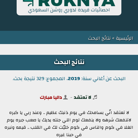
احصائيات فريدة لدوري روشن السعودي
الرئيسية
> نتائج البحث
نتائج البحث
البحث عن أغاني سنة:
2019
، المجموع: 329 نتيجة بحث.
لا تعتقد
-
داليا مبارك
لا تعتقد انّي بسامحك في يوم ذنبك عظيم .. وعند ربي يا كبره
لاتنفعك شرهه ولا ينفعك لوم اللي جنته يديك يا صعب جبره يوم
الغلا في كوم والناس في كوم خليّت لك في القلب .. قيمه ونبره
في حبنا غيره