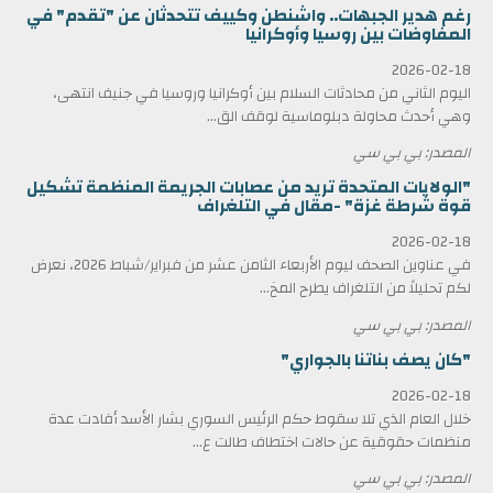
رغم هدير الجبهات.. واشنطن وكييف تتحدثان عن "تقدم" في
المفاوضات بين روسيا وأوكرانيا
2026-02-18
اليوم الثاني من محادثات السلام بين أوكرانيا وروسيا في جنيف انتهى،
وهي أحدث محاولة دبلوماسية لوقف الق...
المصدر: بي بي سي
"الولايات المتحدة تريد من عصابات الجريمة المنظمة تشكيل
قوة شرطة غزة" -مقال في التلغراف
2026-02-18
في عناوين الصحف ليوم الأربعاء الثامن عشر من فبراير/شباط 2026، نعرض
لكم تحليلاً من التلغراف يطرح المخ...
المصدر: بي بي سي
"كان يصف بناتنا بالجواري"
2026-02-18
خلال العام الذي تلا سقوط حكم الرئيس السوري بشار الأسد أفادت عدة
منظمات حقوقية عن حالات اختطاف طالت ع...
المصدر: بي بي سي