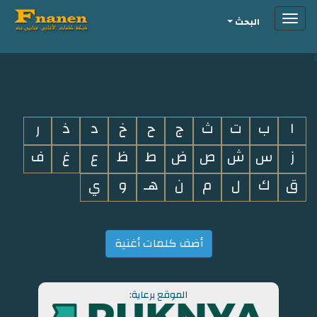
Toggle
البحث
navigation
i
ا
ب
ت
ث
ج
ح
خ
د
ذ
ر
ز
س
ش
ص
ض
ط
ظ
ع
غ
ف
ق
ك
ل
م
ن
هـ
و
ي
أضف كلمات أغنية
الموقع برعاية: