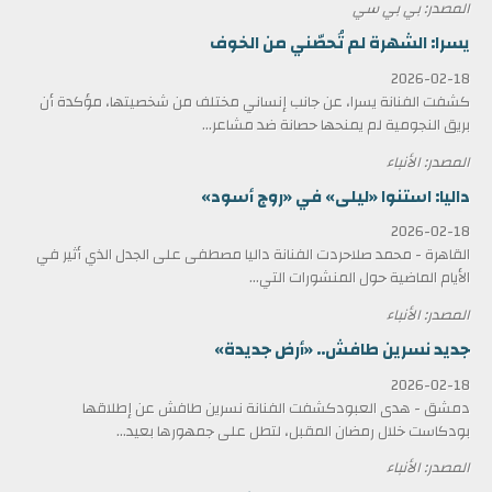
المصدر: بي بي سي
يسرا: الشهرة لم تُحصّني من الخوف
2026-02-18
كشفت الفنانة يسرا، عن جانب إنساني مختلف من شخصيتها، مؤكدة أن
بريق النجومية لم يمنحها حصانة ضد مشاعر...
المصدر: الأنباء
داليا: استنوا «ليلى» في «روج أسود»
2026-02-18
القاهرة - محمد صلاحردت الفنانة داليا مصطفى على الجدل الذي أثير في
الأيام الماضية حول المنشورات التي...
المصدر: الأنباء
جديد نسرين طافش.. «أرض جديدة»
2026-02-18
دمشق - هدى العبودكشفت الفنانة نسرين طافش عن إطلاقها
بودكاست خلال رمضان المقبل، لتطل على جمهورها بعيد...
المصدر: الأنباء