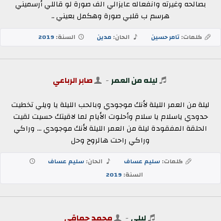
بصالحه وغيرته وانفعاله عايزالي الف صورة لو قاللي أرسميني
هرسم ب قلبي صورة وهكمل بعيني ..
كلمات:
تامر حسين
الحان:
مدين
السنة:
2019
ليله من العمر
-
صابر الرباعي
ليلة من العمر الليلة لأنك موجودي وبالحب الليلة يا ويلي تخطيت
حدودي ياسلام يا سلام وأحلوت الأيام لما لاقيتك حسيت لقيت
الحلقة المفقودة ليلة من العمر الليلة لأنك موجودي ... وراكي
وراكي راحت هالروح وحل
كلمات:
سليم عساف
الحان:
سليم عساف
السنة:
2019
ليلى
-
محمد حماقي