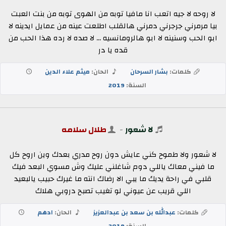
لا روحه لا جيه اتعب انا مافيا توبه من الهوى توبه من بنت العبت
بيا مرمرني جرجرني دمرني هالقلب اطلعت عينه من عمايل ايدينه لا
ابو الحب وسنينه لا ابو هالرومانسيه ... لا صده لا رده هذا الحب من
قده يا در
كلمات:
بشار السرحان
الحان:
ميثم علاء الدين
السنة:
2019
لا شعور
-
طلال سلامه
لا شعور ولا طموح كني عايش دون روح مدري بعدك وين اروح كل
ما فيني معاك ياللي دوم شاغلني عليك وش مسوي البعد فيك
قلبي في راحة يديك ما يبي الا رضاك انته ما غيرك حبيب يالبعيد
اللي قريب عن عيوني لو تغيب تصبح دروبي هلاك
كلمات:
عبدالله بن سعد بن عبدالعزيز
الحان:
ادهم
السنة:
2019