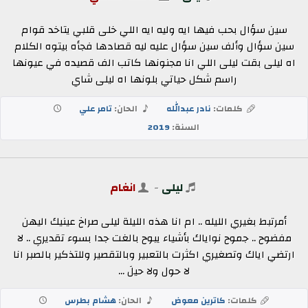
سين سؤال بحب فيها ايه وليه ايه اللي خلى قلبي يتاخد قوام
سين سؤال وألف سين سؤال عليه ليه قصادها فجأه بيتوه الكلام
اه ليلى بقت ليلى اللي انا مجنونها كاتب الف قصيده في عيونها
راسم شكل حياتي بلونها اه ليلى شاي
كلمات:
نادر عبدالله
الحان:
تامر علي
السنة:
2019
ليلى
-
انغام
أمرتبط بغيري الليله .. ام انا هذه الليلة ليلى صراخ عينيك اليهن
مفضوح .. جموح نواياك بأشياء يبوح بالغت جدا بسوء تقديرىِ .. لا
ارتضي اياك وتصغيري اكثرت بالتعبير وبالتقصير وللتذكير بالصبر انا
لا حول ولا حيلَ ...
كلمات:
كاترين معوض
الحان:
هشام بطرس