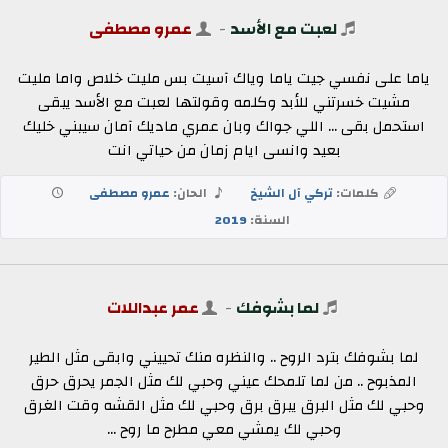
لعبت مع الأسد
-
عمرو مصطفى
ياما على نفسي جيت ياما وياك آسيت بس مليت خلاص واما مليت
مشيت خسرتني للأبد وكلمه وقولتها لعبت مع الأسد يبقى
استحمل بقى ... اللي جواك وبان عمري ماديك آمان سيبني خليك
بعيد وانسى ايام زمان من حياتي انت
كلمات:
تركي آل الشيخ
الحان:
عمرو مصطفى
السنة:
2019
لما بشوفك
-
عمر عبداللات
لما بشوفك بترد الروح .. والنظره منك تحييني وابقى مثل الطير
المذبوح .. من لما تلمحك عيني وحبي لك مثل الجمر يحرق حرق
وحبي لك مثل البرق يبرق برق وحبي لك مثل القشه وقت الغرق
وحبي لك يمشي معي مطرح ما روح ...