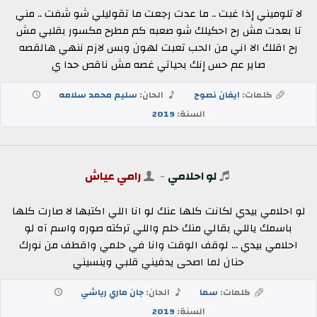
لا تلوميني إذا غبت .. ما عدت رجعت ما تقوليلي شو شفت .. مني
تا بعدت مش رح احكيلك شو صعبه كم مطرح مكسور بقلبي مش
رح اقلك الا اني من الحب تعبت لهون وبس لازم ننهي هالقصه
صاير عم حس إنك بحياتي غصه مش ناقص حدا ي
كلمات:
ايفان نصوح
الحان:
سليم محمد سلامه
السنة:
2019
لو احلامي
-
رامي عياش
لو احلامي بيدي لكانت كلها عنك لو انا اللي اكتبها لا صارت كلها
باسمك ياللي بقالي منك حلم واللي تركته صوره واسم آه لو
احلامي بيدي ... لوقف الوقت وانا في حلمي واقطف من نورك
حنان لما اصحى يدفيني قلبي وينسيني
كلمات:
سما
الحان:
جان ماري رياشي
السنة:
2019