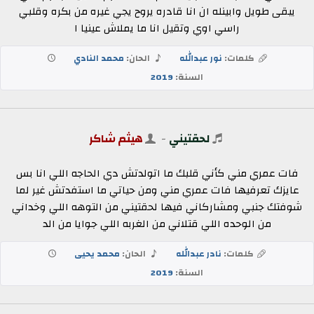
يبقى طويل وابينله ان انا قادره يروح يجي غيره من بكره وقلبي
راسي اوي وتقيل انا ما يملاش عينيا ا
كلمات:
نور عبدالله
الحان:
محمد النادي
السنة:
2019
لحقتيني
-
هيثم شاكر
فات عمري مني كأني قلبك ما اتولدتش دي الحاجه اللي انا بس
عايزك تعرفيها فات عمري مني ومن حياتي ما استفدتش غير لما
شوفتك جنبي ومشاركاني فيها لحقتيني من التوهه اللي وخداني
من الوحده اللي قتلاني من الغربه اللي جوايا من الد
كلمات:
نادر عبدالله
الحان:
محمد يحيى
السنة:
2019