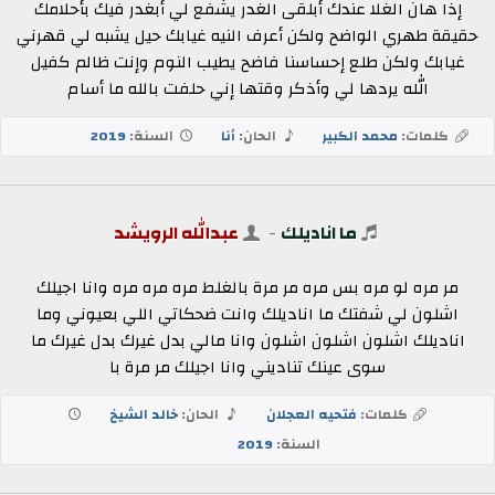
إذا هان الغلا عندك أبلقى الغدر يشفع لي أبغدر فيك بأحلامك
حقيقة طهري الواضح ولكن أعرف النيه غيابك حيل يشبه لي قهرني
غيابك ولكن طلع إحساسنا فاضح يطيب النوم وإنت ظالم كفيل
الله يردها لي وأذكر وقتها إني حلفت بالله ما أسام
كلمات:
محمد الكبير
الحان:
أنا
السنة:
2019
ما اناديلك
-
عبدالله الرويشد
مر مره لو مره بس مره مر مرة بالغلط مره مره مره وانا اجيلك
اشلون لي شفتك ما اناديلك وانت ضحكاتي اللي بعيوني وما
اناديلك اشلون اشلون اشلون وانا مالي بدل غيرك بدل غيرك ما
سوى عينك تناديني وانا اجيلك مر مرة با
كلمات:
فتحيه العجلان
الحان:
خالد الشيخ
السنة:
2019