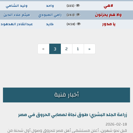
لاهي
واحد
وليد الشامي
(221)
ولا هم يحزنون
رامي العبودي
ميثم علاء الدين
(243)
يا مدور
كايد
عبدالقادر الهدهود
(418)
»
3
2
1
«
أخبار فنية
زراعة الجلد البشري: طوق نجاة لمصابي الحروق في مصر
2026-02-18
قبل نحو شهرين، أعلن مستشفى أهل مصر للحروق وصول أول شحنة من