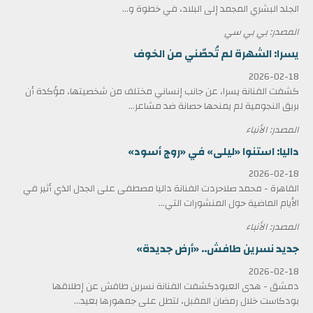
الجلد البشري المجمد إلى البلاد، في خطوة و...
المصدر: بي بي سي
يسرا: الشهرة لم تُحصّني من الخوف
2026-02-18
كشفت الفنانة يسرا، عن جانب إنساني مختلف من شخصيتها، مؤكدة أن
بريق النجومية لم يمنحها حصانة ضد مشاعر...
المصدر: الأنباء
داليا: استنوا «ليلى» في «روج أسود»
2026-02-18
القاهرة - محمد صلاحردت الفنانة داليا مصطفى على الجدل الذي أثير في
الأيام الماضية حول المنشورات التي...
المصدر: الأنباء
جديد نسرين طافش.. «أرض جديدة»
2026-02-18
دمشق - هدى العبودكشفت الفنانة نسرين طافش عن إطلاقها
بودكاست خلال رمضان المقبل، لتطل على جمهورها بعيد...