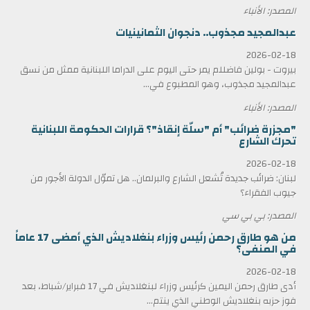
المصدر: الأنباء
عبدالمجيد مجذوب.. دنجوان الثمانينيات
2026-02-18
بيروت - بولين فاضللم يمر حتى اليوم على الدراما اللبنانية ممثل من نسق
عبدالمجيد مجذوب، وهو المطبوع في...
المصدر: الأنباء
"مجزرة ضرائب" أم "سلّة إنقاذ"؟ قرارات الحكومة اللبنانية
تحرك الشارع
2026-02-18
لبنان: ضرائب جديدة تُشعل الشارع والبرلمان.. هل تموّل الدولة الأجور من
جيوب الفقراء؟
المصدر: بي بي سي
من هو طارق رحمن رئيس وزراء بنغلاديش الذي أمضى 17 عاماً
في المنفى؟
2026-02-18
أدى طارق رحمن اليمين كرئيس وزراء لبنغلاديش في 17 فبراير/شباط، بعد
فوز حزبه بنغلاديش الوطني الذي ينتم...