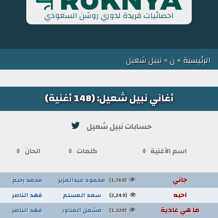
احصائيات فريدة لدوري روشن السعودي
الرئيسية
>
ن
> نبيل شعيل
أغاني نبيل شعيل: (148 أغنية)
حسابات نبيل شعيل
اسم الأغنية
كلمات
الحان
جاني
محمود عبدالعزيز
محمد رحيم
(1,769)
احبه
سعد المسلم
فهد الناصر
(2,249)
ما هي عادية
مشعل المناور
فهد الناصر
(1,329)