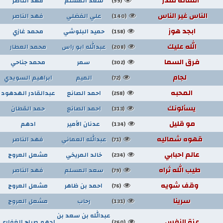
انسانه تقدر
سعد المسلم
فهد الناصر
(99)
الناس غير الناس
علي الفضلي
فهد الناصر
(140)
ابجد هوز
حميد البلوشي
محمد غازي
(158)
الله عليك
عبدالله ابو راس
محمد العطار
(208)
فرق السما
سمر
محمد جناحي
(302)
لجام
الميم
ابراهيم السويدي
(72)
المحبه
احمد الصانع
عبدالقادر الهدهود
(258)
يسألونك
احمد الصانع
حمد القطان
(313)
مو قليل
عدنان الأمير
ادهم
(134)
قهوه شماليه
عبدالله العماني
فهد الناصر
(71)
عالم احبابي
خالد المريخي
مشعل العروج
(234)
طيب الله ثراه
سعد المسلم
فهد الناصر
(79)
وقف شويه
احمد بن ظاهر
مشعل العروج
(76)
سرينا
رحاب
مشعل العروج
(131)
عبدالله بن سعد بن
عزة النفس
ادهم صباح الغفاري
(260)