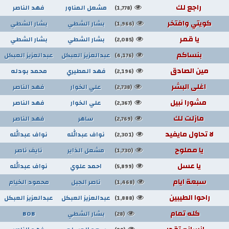
راجع لك
مشعل المناور
فهد الناصر
(1,778)
كويتي وافتخر
بشار الشطي
بشار الشطي
(1,966)
يا قمر
بشار الشطي
بشار الشطي
(2,085)
بنساكم
عبدالعزيز العبكل
عبدالعزيز العبكل
(4,176)
مين الصادق
فهد المطيري
محمد بودله
(2,196)
اغلى البشر
علي الخوار
فهد الناصر
(2,738)
مشورا نبيل
علي الخوار
فهد الناصر
(2,367)
مازلت لك
ساهر
فهد الناصر
(2,769)
لا تحاول مايفيد
نواف عبدالله
نواف عبدالله
(2,301)
يا مملوح
مشعل الذاير
نايف ناصر
(1,730)
يا عسل
احمد علوي
نواف عبدالله
(5,899)
سبعة ايام
ناصر الجيل
محمود الخيام
(1,468)
راحوا الطيبين
عبدالعزيز العبكل
عبدالعزيز العبكل
(1,888)
كله تمام
بشار الشطي
BOB
(28)