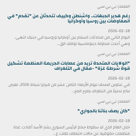
المصدر: بي بي سي
رغم هدير الجبهات.. واشنطن وكييف تتحدثان عن "تقدم" في
المفاوضات بين روسيا وأوكرانيا
2026-02-18
اليوم الثاني من محادثات السلام بين أوكرانيا وروسيا في جنيف انتهى،
وهي أحدث محاولة دبلوماسية لوقف الق...
المصدر: بي بي سي
"الولايات المتحدة تريد من عصابات الجريمة المنظمة تشكيل
قوة شرطة غزة" -مقال في التلغراف
2026-02-18
في عناوين الصحف ليوم الأربعاء الثامن عشر من فبراير/شباط 2026، نعرض
لكم تحليلاً من التلغراف يطرح المخ...
المصدر: بي بي سي
"كان يصف بناتنا بالجواري"
2026-02-18
خلال العام الذي تلا سقوط حكم الرئيس السوري بشار الأسد أفادت عدة
منظمات حقوقية عن حالات اختطاف طالت ع...