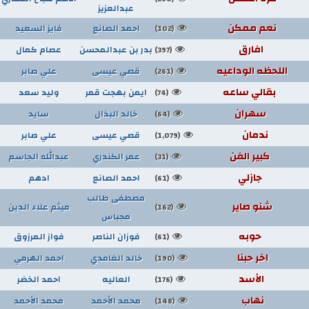
عبدالعزيز
نعم ممكن
احمد الصانع
فايز السعيد
(102)
افارق
بدر بن عبدالمحسن
عصام كمال
(397)
اللحظه الوداعيه
قصي عيسى
علي صابر
(261)
بقالي ساعه
ايمن بهجت قمر
وليد سعد
(74)
سهران
خالد البذال
سايد
(64)
ندمان
قصي عيسى
علي صابر
(1,079)
كبير الفن
عمر الكندري
عبدالله الجاسم
(31)
جازلي
احمد الصانع
ادهم
(61)
مصطفى طالب
شنو صاير
ميثم علاء الدين
(162)
مجباس
حوبه
فوزان الناصر
فواز المرزوق
(61)
اخر حبنا
خالد الغامدي
احمد الهرمي
(190)
الأسد
العاليه
احمد الخضر
(176)
نهاب
محمد الأحمد
محمد الأحمد
(148)