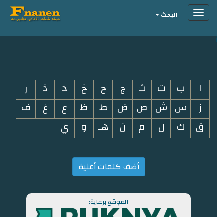
Toggle
البحث
navigation
i
ا
ب
ت
ث
ج
ح
خ
د
ذ
ر
ز
س
ش
ص
ض
ط
ظ
ع
غ
ف
ق
ك
ل
م
ن
هـ
و
ي
أضف كلمات أغنية
الموقع برعاية: