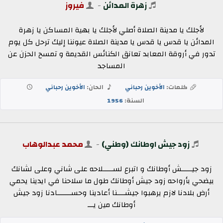
زهرة المدائن
-
فيروز
لأجلك يا مدينة الصلاة أصلي لأجلك يا بهية المساكن يا زهرة
المدائن يا قدس يا قدس يا مدينة الصلاة عيوننا إليك ترحل كل يوم
تدور في أروقة المعابد تعانق الكنائس القديمة و تمسح الحزن عن
المساجد
كلمات:
الأخوين رحباني
الحان:
الأخوين رحباني
السنة:
1956
زود جيش اوطانك (وطني)
-
محمد عبدالوهاب
زود جيـــــش أوطانك و اتبرع لســـــلاحه على شاني وعلى لشانك
بيضحي بأرواحه زود جيش أوطانك طول ما سلاحنا في ايدينا يحمي
أرض بلادنا لازم يرهبوا جيشــــنا أعادينا وحســـــــادنا زود جيش
أوطانك مين يـــ