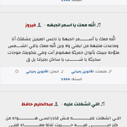
الله معك يا اسمر الجبهه
-
فيروز
الله معك يا أســــــــمر الجبهة يا ناعس العينين عشقتك أنا
وماعدت منتبهة من ايمتي ولا وين الله معك ياللي الشــــمس
ملوّحة جبينك بألوان خمريـّة مهضوم أنت وفي بتكوينك موجات
سحريـّة يا شـــــــــب يا ساكن بجيرتنا يل ق
كلمات:
الأخوين رحباني
الحان:
الأخوين رحباني
السنة:
1956
اللي انشغلت عليه
-
عبدالحليم حافظ
اللـي انشغلت عليـــــــــــــــه مـش قادرانسـى هــــــــــــــواه من
كتر حبـــــــــــــي فيــــــه حــــــــبيت تلاتة معـــــــــــــاه قلبـي