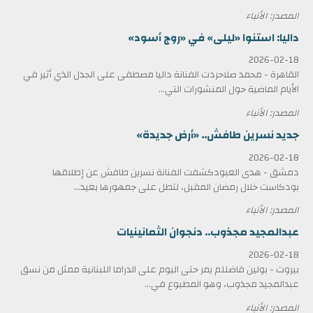
المصدر: الأنباء
داليا: استنوا «ليلى» في «روج أسود»
2026-02-18
القاهرة - محمد صلاحردت الفنانة داليا مصطفى على الجدل الذي أثير في
الأيام الماضية حول المنشورات التي...
المصدر: الأنباء
جديد نسرين طافش.. «أرض جديدة»
2026-02-18
دمشق - هدى العبودكشفت الفنانة نسرين طافش عن إطلاقها
بودكاست خلال رمضان المقبل، لتطل على جمهورها بعيد...
المصدر: الأنباء
عبدالمجيد مجذوب.. دنجوان الثمانينيات
2026-02-18
بيروت - بولين فاضللم يمر حتى اليوم على الدراما اللبنانية ممثل من نسق
عبدالمجيد مجذوب، وهو المطبوع في...
المصدر: الأنباء