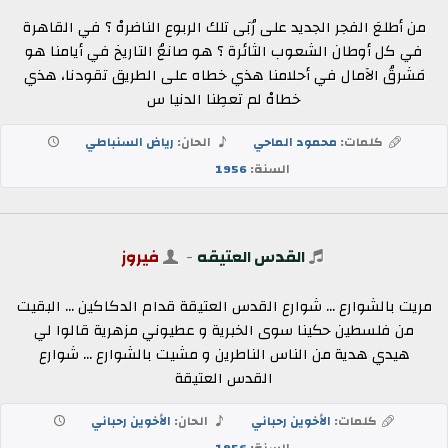
من أطلعَ الفجر الجديد على رُبَى تلك الربوع الناضرهْ ؟ في القاهرة
في كل أوطان الشعوب الثائرة ؟ هو صانعُ التاريخ في أيامنا هو
مَشرقُ الآمال في أحلامنا هذي خطاه على الطريق تقودنا، هذي
خطاهْ لم تعطِنا الدنيا س
كلمات:
محمود الماحي
الحان:
رياض السنباطي
السنة:
1956
القدس العتيقه
-
فيروز
مريت بالشوارع ... شوارع القدس العتيقة قدام الدكاكين ... البقيت
من فلسطين حكينا سوى الخبرية و عطيوني مزهرية قالوا لي
هيدي هدية من الناس الناطرين و مشيت بالشوارع ... شوارع
القدس العتيقة
كلمات:
الأخوين رحباني
الحان:
الأخوين رحباني
السنة:
1956