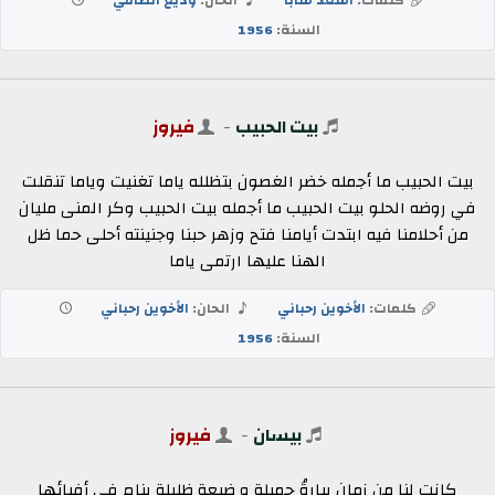
السنة:
1956
بيت الحبيب
-
فيروز
بيت الحبيب ما أجمله خضر الغصون بتظلله ياما تغنيت وياما تنقلت
في روضه الحلو بيت الحبيب ما أجمله بيت الحبيب وكر المنى مليان
من أحلامنا فيه ابتدت أيامنا فتح وزهر حبنا وجنينته أحلى حما ظل
الهنا عليها ارتمى ياما
كلمات:
الأخوين رحباني
الحان:
الأخوين رحباني
السنة:
1956
بيسان
-
فيروز
كانت لنا من زمان بيارةُ جميلة و ضيعة ظليلة ينام في أفيائها