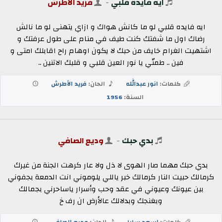
ايه فايدة قلبي
-
فريد الاطرش
ايه فايده قلبي لو ما كانش هواك و ازاي يتهنى لو ما نالش
رضاك اول ما شفتك كنت طيف في منام على طول عرفتك و
اشتهيت الغرام خايف من حبك لا يكون اوهام راح اقابلك امتى و
فين .. طمنّي يا نور العين قلبي و قلبك الاتنين ..
كلمات:
انور عبدالله
الحان:
فريد الأطرش
السنة:
1956
بدي حبك
-
وديع الصافي
بدي حبك مهما صار الهوى لا ذل ولا عار كرهت الجنة من غيرك
كرمالك حبيت النار كرمالك خبر ياللي يلوموني انت الدمعة بجفوني
بين عيونك وعيوني في عقد وحب وأسرار ياساحرني بجمالك
وبغنجك وبدلالك عالأرض ان رف خ
كلمات:
اسعد سابا
الحان:
وديع الصافي