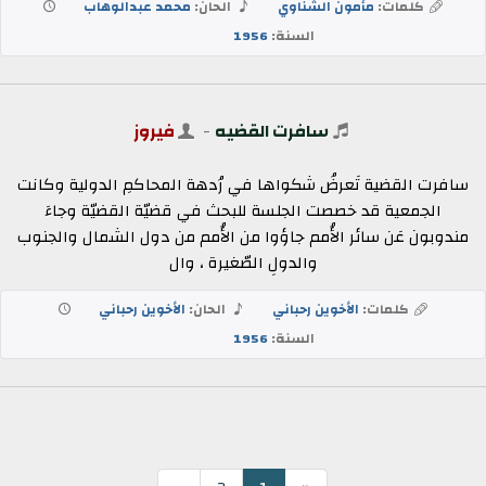
كلمات:
مأمون الشناوي
الحان:
محمد عبدالوهاب
السنة:
1956
سافرت القضيه
-
فيروز
سافرت القضية تَعرضُ شكواها في رُدهة المحاكمِ الدولية وكانت
الجمعية قد خصصت الجلسة للبحث في قضيّة القضيّة وجاءَ
مندوبون عَن سائر الأُمم جاؤوا من الأُمم من دول الشمال والجنوب
والدولِ الصّغيرة ، وال
كلمات:
الأخوين رحباني
الحان:
الأخوين رحباني
السنة:
1956