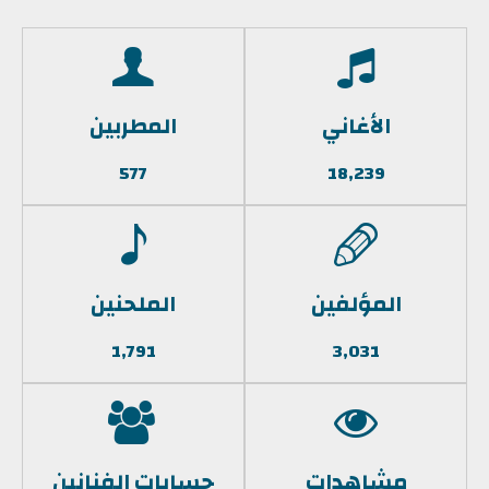
الأغاني
المطربين
577
18,239
المؤلفين
الملحنين
1,791
3,031
مشاهدات
حسابات الفنانين