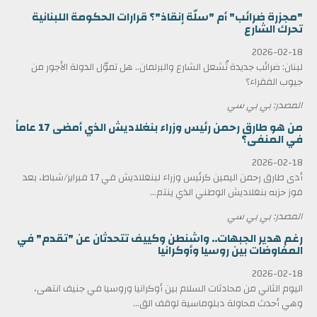
"مجزرة ضرائب" أم "سلّة إنقاذ"؟ قرارات الحكومة اللبنانية
تحرك الشارع
2026-02-18
لبنان: ضرائب جديدة تُشعل الشارع والبرلمان.. هل تموّل الدولة الأجور من
جيوب الفقراء؟
المصدر: بي بي سي
من هو طارق رحمن رئيس وزراء بنغلاديش الذي أمضى 17 عاماً
في المنفى؟
2026-02-18
أدى طارق رحمن اليمين كرئيس وزراء لبنغلاديش في 17 فبراير/شباط، بعد
فوز حزبه بنغلاديش الوطني الذي ينتم...
المصدر: بي بي سي
رغم هدير الجبهات.. واشنطن وكييف تتحدثان عن "تقدم" في
المفاوضات بين روسيا وأوكرانيا
2026-02-18
اليوم الثاني من محادثات السلام بين أوكرانيا وروسيا في جنيف انتهى،
وهي أحدث محاولة دبلوماسية لوقف الق...