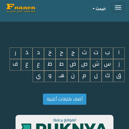
Toggle
البحث
navigation
i
ا
ب
ت
ث
ج
ح
خ
د
ذ
ر
ز
س
ش
ص
ض
ط
ظ
ع
غ
ف
ق
ك
ل
م
ن
هـ
و
ي
أضف كلمات أغنية
الموقع برعاية: