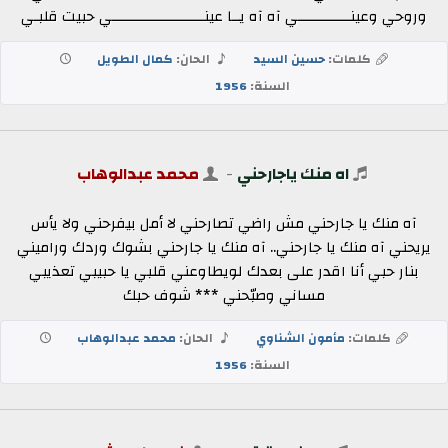
وروحي وعينـــــــــــــي آه آه يــا عينـــــــــــــــــــــــي حبيت قلبـي
كلمات:
حسين السيد
الحان:
كمال الطويل
السنة:
1956
اه منك ياجارحني
-
محمد عبدالوهاب
آه منك يا جارحني مش راضي تصارحني لا أمل بيفرحني ولا يأس
يريحني آه منك يا جارحني.. آه منك يا جارحني بشوك وردك وراميني
بنار حبي أنا اقدر على بعدك لويطاوعني قلبي يا حبيبي تعذيبي
مساني وصبّحني *** شوف حبك
كلمات:
مأمون الشناوي
الحان:
محمد عبدالوهاب
السنة:
1956