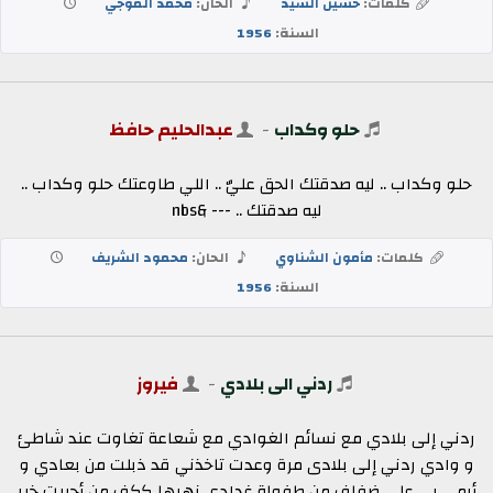
كلمات:
حسين السيد
الحان:
محمد الموجي
السنة:
1956
حلو وكداب
-
عبدالحليم حافظ
حلو وكداب .. ليه صدقتك الحق عليٌ .. اللي طاوعتك حلو وكداب ..
ليه صدقتك .. --- &nbs
كلمات:
مأمون الشناوي
الحان:
محمود الشريف
السنة:
1956
ردني الى بلادي
-
فيروز
ردني إلى بلادي مع نسائم الغوادي مع شعاعة تغاوت عند شاطئ
و وادي ردني إلى بلادى مرة وعدت تاخذني قد ذبلت من بعادي و
أرمي بي على ضفاف من طفولة غدادي نهرها ككف من أحببت خير