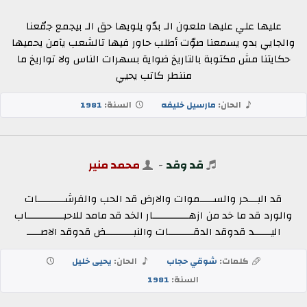
عليها علي عليها ملعون الـ بدّو يلويها حق الـ بيجمع جمّعنا
والجايي بدو يسمعنا صوّت أطلب حاور فيها تالشعب يآمن يحميها
حكايتنا مش مكتوبة بالتاريخ ضواية بسهرات الناس ولا تواريخ ما
مننطر كاتب يحيي
الحان:
مارسيل خليفه
السنة:
1981
قد وقد
-
محمد منير
قد البـــحر والســـــموات والارض قد الحب والفرشــــــــــات
والورد قد ما خد من ازهـــــــــــــار الخد قد مامد للاحبـــــــــــــاب
اليــــــد قدوقد الدقـــــــــات والنبــــــــــض قدوقد الاصـــــ
كلمات:
شوقي حجاب
الحان:
يحيى خليل
السنة:
1981