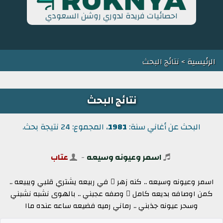
احصائيات فريدة لدوري روشن السعودي
الرئيسية
> نتائج البحث
نتائج البحث
البحث عن أغاني سنة:
1981
، المجموع: 24 نتيجة بحث.
اسمر وعيونه وسيعه
-
عتاب
اسمر وعيونه وسيعه .. كنه زهر ٍ في ربيعه يشتري قلبي ويبيعه ..
كمن اوصافه بديعه كامل ٍ وصفه عجبني .. بالهوى نشبه نشبني
وسحر عيونه جذبني .. رماني رميه فضيعه ساعه عنده ماا