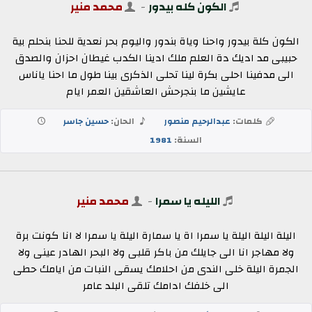
الكون كله بيدور
-
محمد منير
الكون كلة بيدور واحنا وياة بندور واليوم بحر نعدية للحنا بنحلم بية
حبيبى مد اديك دة العلم ملك ادينا الكدب غيطان احزان والصدق
الى مدفينا احلى بكرة لينا تحلى الذكرى بينا طول ما احنا ياناس
عايشين ما بنجرحش العاشقين العمر ايام
كلمات:
عبدالرحيم منصور
الحان:
حسين جاسر
السنة:
1981
الليله يا سمرا
-
محمد منير
اليلة اليلة اليلة يا سمرا اة يا سمارة اليلة يا سمرا لا انا كونت برة
ولا مهاجر انا الى جايلك من باكر قلبى ولا البحر الهادر عينى ولا
الجمرة اليلة خلى الندى من احلامك يسقى النبات من ايامك حطى
الى خلفك ادامك تلقى البلد عامر