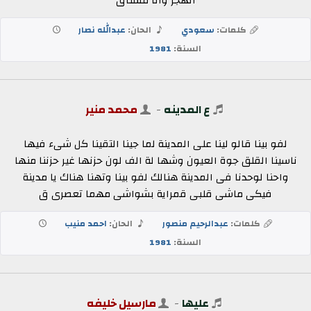
الهجر وانا مشتاق
كلمات:
سعودي
الحان:
عبدالله نصار
السنة:
1981
ع المدينه
-
محمد منير
لفو بينا قالو لينا على المدينة لما جينا التقينا كل شىء فيها
ناسينا القلق جوة العيون وشها لة الف لون حزنها غير حزننا منها
واحنا لوحدنا فى المدينة هنالك لفو بينا وتهنا هناك يا مدينة
فيكى ماشى قلبى قمراية بشواشى مهما تعصرى ق
كلمات:
عبدالرحيم منصور
الحان:
احمد منيب
السنة:
1981
عليها
-
مارسيل خليفه