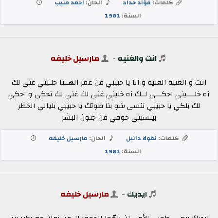
كلمات:
فؤاد حداد
الحان:
احمد منيب
السنة:
1981
انت والغنيه
-
مارسيل خليفه
انت و الغنية الغنية و انا يا حبيبي من عمر الهــنا خلـيني غني لك
آه خلــــيني احكـــي لــك آه خليني غني لك غني لك تحكي و احكي
لك بلكي يا حبيبي ننسى شو بنا صوتك يا حبيبي بليالي الخطر
بينسيني خوفي من جنون البشر
كلمات:
نقولا دانيل
الحان:
مارسيل خليفه
السنة:
1981
ايديك
-
مارسيل خليفه