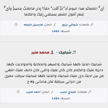
أيُّ القصائدِ هذا اليوم أدَّخِرٌ أمُتَّ حقاً؟ إذن فالقلبُ ينحسِرُ وأيُّ
شِعرٍ أقول الشعر يسبقني إليكَ والكلما
كلمات:
شوقي بزيع
الحان:
مارسيل خليفه
السنة:
1981
شبابيك
-
محمد منير
شبابيك الدنيا كلها شبابيك والسهر والحكاية والحواديت كلها
دايرة عليك والكلام كان كان عليك واللى كان خايف عليك انتهى
من بين اديك دى عنيك شبابيك والدنيا كلها شبابيك سرقت عمرى
من احزانى سرقتة لكن ماجانى ولا ح
كلمات:
مجدي نجيب
الحان:
احمد منيب
السنة:
1981