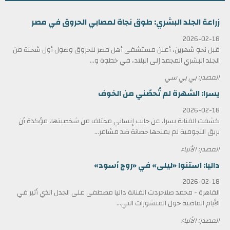
زراعة الجلد البشري: طوق نجاة لمصابي الحروق في مصر
2026-02-18
قبل نحو شهرين، أعلن مستشفى أهل مصر للحروق وصول أول شحنة من
الجلد البشري المجمد إلى البلاد، في خطوة و...
المصدر: بي بي سي
يسرا: الشهرة لم تُحصّني من الخوف
2026-02-18
كشفت الفنانة يسرا، عن جانب إنساني مختلف من شخصيتها، مؤكدة أن
بريق النجومية لم يمنحها حصانة ضد مشاعر...
المصدر: الأنباء
داليا: استنوا «ليلى» في «روج أسود»
2026-02-18
القاهرة - محمد صلاحردت الفنانة داليا مصطفى على الجدل الذي أثير في
الأيام الماضية حول المنشورات التي...
المصدر: الأنباء