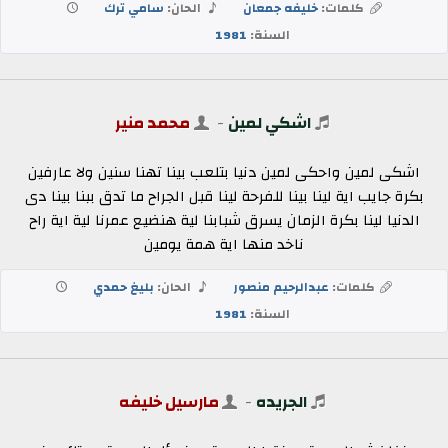
كلمات:
خليفه جمعان
الحان:
سامي ترك
السنة:
1981
اشكي لمين
-
محمد منير
اشكى لمين واحكى لمين دنيا بتلعب بينا تهنا سنين ولا عارفين
بكرة جايب اية لينا بينا للفرحة لينا قبل الجراح ما تدق ببنا بينا دى
الدنيا لينا بكرة الزمان يسرق شبابنا لية هنضيع عمرنا لية اية راح
ناخد منها اية همة يومين
كلمات:
عبدالرحيم منصور
الحان:
بليغ حمدي
السنة:
1981
الجريده
-
مارسيل خليفه