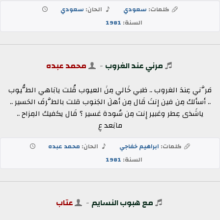
كلمات:
سعودي
الحان:
سعودي
السنة:
1981
مرني عند الغروب
-
محمد عبده
مَرَّني عِندَ الغروب .. ظبي خَالي مِنَ العيوب قُلت يابَاهي الطُّيوب
.. أسألك مِن فين إنتَ قَال مِن أهلَ الجَنوب قلت بالطَّرفَ الحَسير ..
ياشَذى عِطر وعَبير إِنت مِن سُودة عَسير ؟ قَال يكفيك المِزاح ..
مابَعد عِ
كلمات:
ابراهيم خفاجي
الحان:
محمد عبده
السنة:
1981
مع هبوب النسايم
-
عتاب