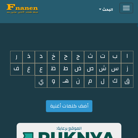
Toggle
البحث
navigation
i
ا
ب
ت
ث
ج
ح
خ
د
ذ
ر
ز
س
ش
ص
ض
ط
ظ
ع
غ
ف
ق
ك
ل
م
ن
هـ
و
ي
أضف كلمات أغنية
الموقع برعاية: