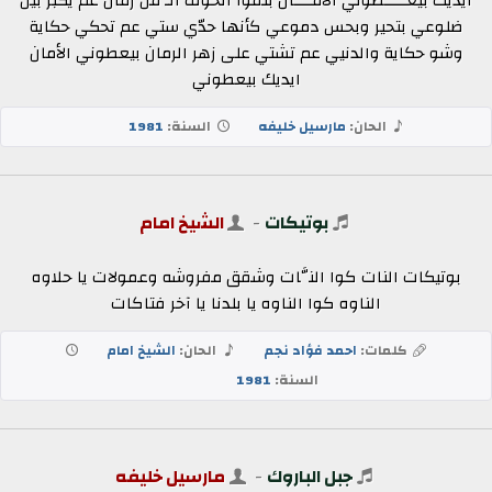
ايديك بيعـــــطوني الأمــــان بلمّوا الخوف الـ من زمان عم يكبر بين
ضلوعي بتحير وبحس دموعي كأنها حدّي ستي عم تحكي حكاية
وشو حكاية والدنيي عم تشتي على زهر الرمان بيعطوني الأمان
ايديك بيعطوني
الحان:
مارسيل خليفه
السنة:
1981
بوتيكات
-
الشيخ امام
بوتيكات النات كوا النَّات وشقق مفروشه وعمولات يا حلاوه
الناوه كوا الناوه يا بلدنا يا آخر فتاكات
كلمات:
احمد فؤاد نجم
الحان:
الشيخ امام
السنة:
1981
جبل الباروك
-
مارسيل خليفه