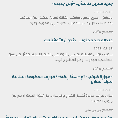
جديد نسرين طافش.. «أرض جديدة»
2026-02-18
دمشق - هدى العبودكشفت الفنانة نسرين طافش عن إطلاقها
بودكاست خلال رمضان المقبل، لتطل على جمهورها بعيد...
المصدر: الأنباء
عبدالمجيد مجذوب.. دنجوان الثمانينيات
2026-02-18
بيروت - بولين فاضللم يمر حتى اليوم على الدراما اللبنانية ممثل من نسق
عبدالمجيد مجذوب، وهو المطبوع في...
المصدر: الأنباء
"مجزرة ضرائب" أم "سلّة إنقاذ"؟ قرارات الحكومة اللبنانية
تحرك الشارع
2026-02-18
لبنان: ضرائب جديدة تُشعل الشارع والبرلمان.. هل تموّل الدولة الأجور من
جيوب الفقراء؟
المصدر: بي بي سي