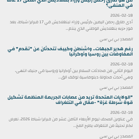
من هو طارق رحمن رئيس وزراء بنغلاديش الذي أمضى 17 عاماً
في المنفى؟
2026-02-18
أدى طارق رحمن اليمين كرئيس وزراء لبنغلاديش في 17 فبراير/شباط، بعد
فوز حزبه بنغلاديش الوطني الذي ينتم...
المصدر: بي بي سي
رغم هدير الجبهات.. واشنطن وكييف تتحدثان عن "تقدم" في
المفاوضات بين روسيا وأوكرانيا
2026-02-18
اليوم الثاني من محادثات السلام بين أوكرانيا وروسيا في جنيف انتهى،
وهي أحدث محاولة دبلوماسية لوقف الق...
المصدر: بي بي سي
"الولايات المتحدة تريد من عصابات الجريمة المنظمة تشكيل
قوة شرطة غزة" -مقال في التلغراف
2026-02-18
في عناوين الصحف ليوم الأربعاء الثامن عشر من فبراير/شباط 2026، نعرض
لكم تحليلاً من التلغراف يطرح المخ...
المصدر: بي بي سي