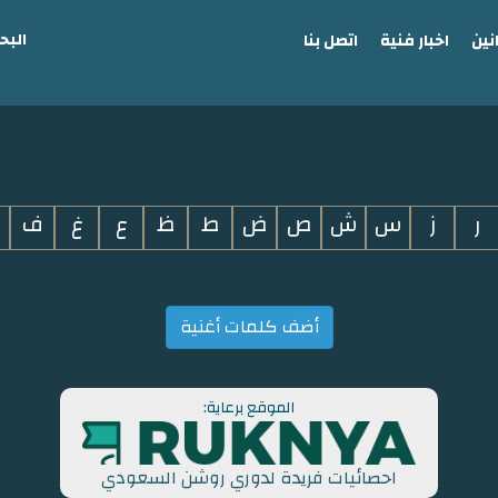
البح
نين
اخبار فنية
اتصل بنا
ر
ز
س
ش
ص
ض
ط
ظ
ع
غ
ف
أضف كلمات أغنية
الموقع برعاية:
احصائيات فريدة لدوري روشن السعودي