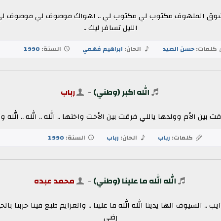
 بالشوق الملهوف مكتوب لي مكتوب لي .. اهواك موصوف لي موصوف لي ..
الليل تسافر ليك ..
كلمات:
حسن الصيد
الحان:
ابراهيم فهمي
السنة:
1990
الله اكبر (وطني)
-
رباب
 فرقت بين الأم وولدها ياللي فرقت بين الأخت واختها .. الله .. الله .. الل
كلمات:
رباب
الحان:
رباب
السنة:
1990
الله الله ما علينا (وطني)
-
محمد عبده
ايب .. السيوف الها يدينا الله الله ما علينا .. والعزايم طبع فينا حربنا بال
رضى