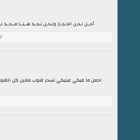
أجــل نـحـن الحـجـاز ونـحـن نـجــد هــنــا مــجــد لــ
اجمل ما فيكي عينيكي تسحر قلوب ملاين كل القلو