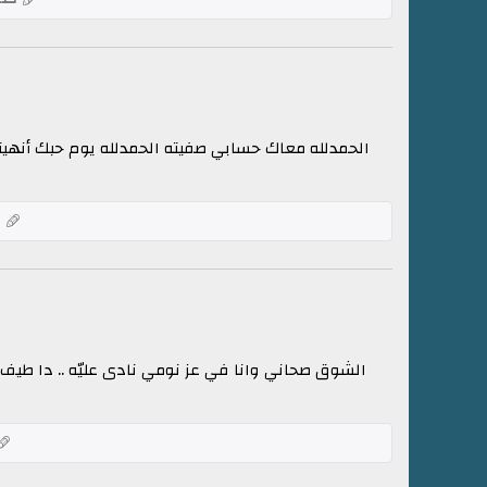
الحمدلله معاك حسابي صفيته الحمدلله يوم حبك أنهي
ك
الشوق صحاني وانا في عز نومي نادى عليّه .. دا طيف محب