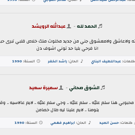
الحمد لله
-
عبدالله الرويشد
ته ولاعاشق ولامعشوق جني من جديد مخلوث منك خلاص قلبي تبرى حبك
انا فرحي بليا حد توني اشوف دن
لمات:
عبداللطيف البناي
الحان:
راشد الخضر
السنة:
1990
الشوق صحاني
-
سميرة سعيد
وبي هنا سلم عليّه .. سلم عليّه .. وجي سلم عليّه .. لايم عالاسيه .. 
يلومنا .. لايم علينا ليه طال خصامن
كلمات:
حسن الصيد
الحان:
ابراهيم فهمي
السنة:
1990