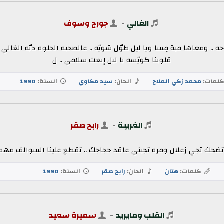
الغالي
-
جورج وسوف
ه .. ومعاها مية مِسا ويا ليل طوّل شويّه .. عالصحبه الحلوه ديّه الغالي ع
قلوبنا كويّسه يا ليل إبعت سلامي .. ل
لمات:
محمد زكي الملاح
الحان:
سيد مكاوي
السنة:
1990
الغريبة
-
رابح صقر
ي تضحك تجي زعلان ومره تجيني عاقد حجاجك .. تقطع علينا السوالف 
كلمات:
هتان
الحان:
رابح صقر
السنة:
1990
القلب ومايريد
-
سميرة سعيد