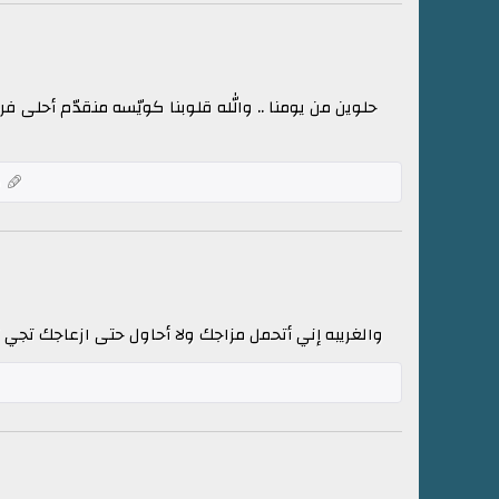
حلوين من يومنا .. والله قلوبنا كويّسه منقدّم أحلى فرح
ك
والغريبه إني أتحمل مزاجك ولا أحاول حتى ازعاجك تج