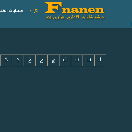
حسابات الفنا
i
ا
ب
ت
ث
ج
ح
خ
د
ذ