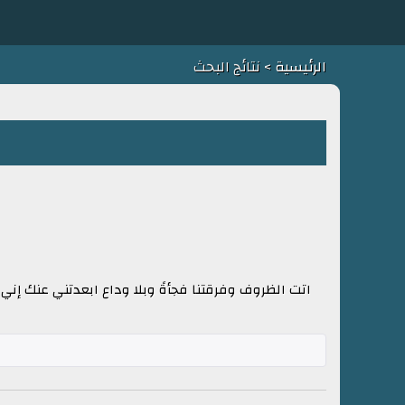
الرئيسية
> نتائج البحث
اتت الظروف وفرقتنا فجأةً وبلا وداع ابعدتني عنك إني إل