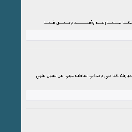
هـــا غـــضـــارفـــة وأســـــــــد ونـــحـــن شـمــا
صورتك هنا في وجداني ساكنة عيني من سنين قلبي