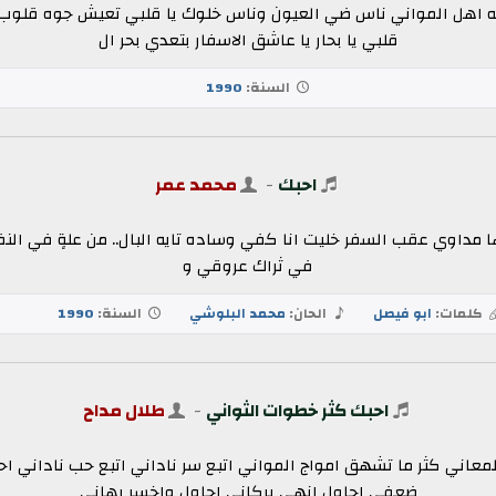
نه اهل المواني ناس ضي العيون وناس خلوك يا قلبي تعيش جوه قلوب
قلبي يا بحار يا عاشق الاسفار بتعدي بحر ال
السنة:
1990
احبك
-
محمد عمر
بها مداوي عقب السفر خليت انا كفي وساده تايه البال.. من علةٍ في ا
في ثراك عروقي و
كلمات:
ابو فيصل
الحان:
محمد البلوشي
السنة:
1990
احبك كثر خطوات الثواني
-
طلال مداح
عاني كثر ما تشهق امواج المواني اتبع سر ناداني اتبع حب ناداني احا
ضعفي احاول انهي بركاني احاول واخسر رهاني