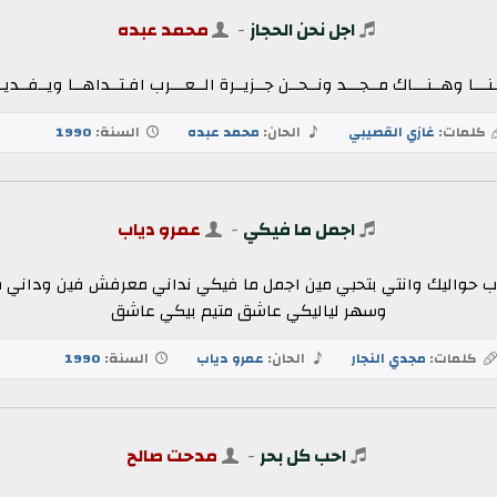
اجل نحن الحجاز
-
محمد عبده
نـــا وهــنـــاك مــجـــد ونــحــن جــزيــرة الــعـــرب افـتــداهــا ويــفــديــ
كلمات:
غازي القصيبي
الحان:
محمد عبده
السنة:
1990
اجمل ما فيكي
-
عمرو دياب
ب حواليك وانتي بتحبي مين اجمل ما فيكي نداني معرفش فين وداني 
وسهر لياليكي عاشق متيم بيكي عاشق
كلمات:
مجدي النجار
الحان:
عمرو دياب
السنة:
1990
احب كل بحر
-
مدحت صالح