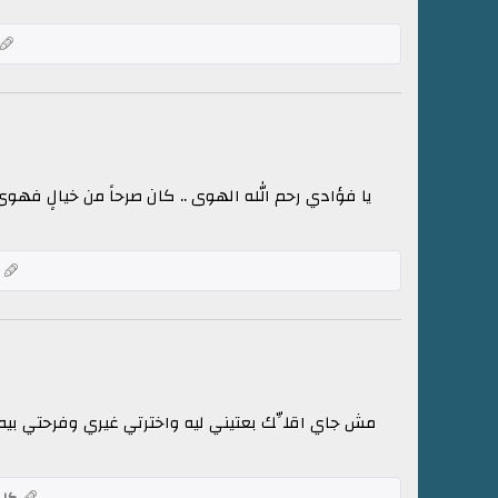
يا فؤادي رحم الله الهوى .. كان صرحاً من خيالٍ فهو
ك
مش جاي اقلِّك بعتيني ليه واخترتي غيري وفرحتي بيه ان
كلم