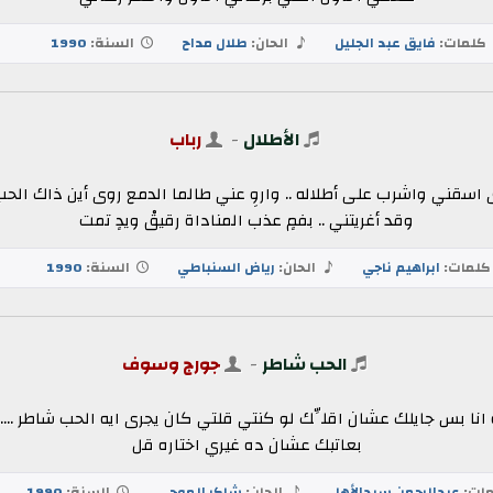
كلمات:
فايق عبد الجليل
الحان:
طلال مداح
السنة:
1990
الأطلال
-
رباب
ى اسقني واشرب على أطلاله .. واروِ عني طالما الدمع روى أين ذاك الحب
وقد أغريتني .. بفمٍ عذب المناداة رقيقْ ويدٍ تمت
لمات:
ابراهيم ناجي
الحان:
رياض السنباطي
السنة:
1990
الحب شاطر
-
جورج وسوف
ا بس جايلك عشان اقلِّك لو كنتي قلتي كان يجرى ايه الحب شاطر .....ولا
بعاتبك عشان ده غيري اختاره قل
ات:
عبدالرحمن سيدالأهل
الحان:
شاكر الموجي
السنة:
1990