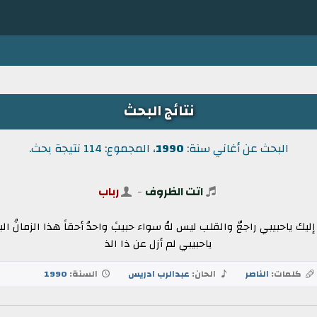
نتائج البحث
البحث عن أغاني سنة:
1990
، المجموع: 114 نتيجة بحث.
اتت الظروف
-
رباب
يك ياحبيبي راجعٌ والقلب ليس لهُ سواء حبيبً واحدُ أحقاً هذا الزمانُ ا
ياحبيبي لم أزل عن ذا الذ
كلمات:
الناصر
الحان:
عبدالرب ادريس
السنة:
1990