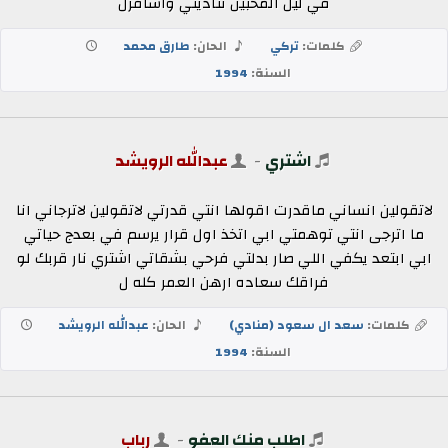
في ليل المحبين تناديني واسافرل
كلمات:
تركي
الحان:
طارق محمد
السنة:
1994
اشتري
-
عبدالله الرويشد
لاتقولين انساني ماقدرت اقولها انتي قدرتي لاتقولين لاترجاني انا
ما اترجى انتي توهمتي ابي اتخذ اول قرار يرسم في بعدج حياتي
ابي ابتعد يكفي اللي صار بدلتي فرحي بشقاتي اشتري نار قربك لو
فراقك سعاده ارهن العمر كله ل
كلمات:
سعد ال سعود (منادي)
الحان:
عبدالله الرويشد
السنة:
1994
اطلب منك العفو
-
رباب