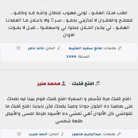
اطلب منـك العفـو .. لوني مهوب غلطان وانتـه قـد وكفـو ..
للصفـح والغفـران لا تجازيني بجفـو .. سـر ٍ ولا باعـلان مـا اتعمدنـا
الهفـو .. لي يكـدر الخـلان عجلوا لي واسعفـوا .. قبـل لا يفـوت
الاوان
كلمات:
مانع سعيد العتيبه
الحان:
خالد ناصر
السنة:
1994
افتح قلبك
-
محمد منير
افتح قلبك مرة للأسمر و السمرة افتح قلبك قوم بيينا ليه نضحك
على بعضينا ده الكون جوانا وفينا يضحك لكن بايدينا افتح قلبك ما
تقولشي كل الألوان أهي تمشي ده الأسود طرحة امسى والأبيض
طلعة شمسي
كلمات:
عبدالرحيم منصور
الحان:
احمد منيب