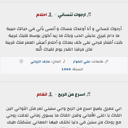
ارجوك تنساني
-
احلام
أرجوك تنساني و أنا أوعدك بنساك و أنسى بأني في حياتك حبيبة
ما دام غيري عايش الحب وياك ما ريد أكون بوسط قلبك غريبة
كنت أفتكر فرحي على كف يمناك و أحلام أعيش العمر منك قريبة
لكن فرقنا القدر يوم لقياك الله
كلمات:
علي الخوار
الحان:
عارف الزياني
السنة:
1994
اسرع من الريح
-
انغام
ابي عمري يضيع اسرع من الريح وابي سنيني تمر مثل الثواني الين
القاك يا اغلى الأماني وقبل القاك ما يسوى زماني تلاقت روحي
مع روحك من سنين في دنيا تختلف فيها المعاني عشقتك طيف