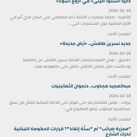
داليا: استنوا «ليلى» في «روج أسود»
2026-02-18
القاهرة - محمد صلاحردت الفنانة داليا مصطفى على الجدل الذي أثير في
الأيام الماضية حول المنشورات التي...
المصدر: الأنباء
جديد نسرين طافش.. «أرض جديدة»
2026-02-18
دمشق - هدى العبودكشفت الفنانة نسرين طافش عن إطلاقها
بودكاست خلال رمضان المقبل، لتطل على جمهورها بعيد...
المصدر: الأنباء
عبدالمجيد مجذوب.. دنجوان الثمانينيات
2026-02-18
بيروت - بولين فاضللم يمر حتى اليوم على الدراما اللبنانية ممثل من نسق
عبدالمجيد مجذوب، وهو المطبوع في...
المصدر: الأنباء
"مجزرة ضرائب" أم "سلّة إنقاذ"؟ قرارات الحكومة اللبنانية
تحرك الشارع