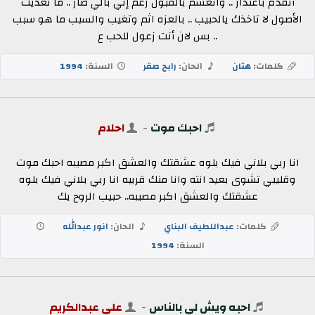
أتقدم باعتذار .. واتعشم بالقبول رغم إني بالي صار .. ما تعديت
الأصول لا تاخذك يالحبيب .. بالعزه اثم وتغيب والسبب ما هو سبب
.. بس لان أنت زعول للحب ع
كلمات:
هتان
الحان:
رابح صقر
السنة:
1994
احبك موت
-
احلام
انا ربي بلاني فيك بلوه عشقتك والعشق اكبر مصيبه احبك موت
وقليبي تشوى بعيد انته وانا منك قريبه انا ربي بلاني فيك بلوه
عشقتك والعشق اكبر مصيبه.. حبيب الروح يك
كلمات:
عبداللطيف البناي
الحان:
انور عبدالله
السنة:
1994
احبه ويش لي بالناس
-
علي عبدالكريم