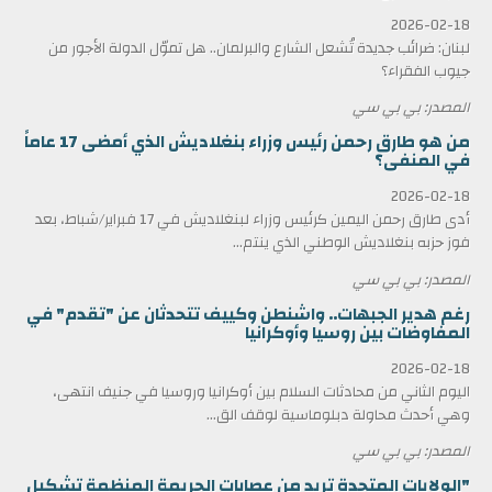
2026-02-18
لبنان: ضرائب جديدة تُشعل الشارع والبرلمان.. هل تموّل الدولة الأجور من
جيوب الفقراء؟
المصدر: بي بي سي
من هو طارق رحمن رئيس وزراء بنغلاديش الذي أمضى 17 عاماً
في المنفى؟
2026-02-18
أدى طارق رحمن اليمين كرئيس وزراء لبنغلاديش في 17 فبراير/شباط، بعد
فوز حزبه بنغلاديش الوطني الذي ينتم...
المصدر: بي بي سي
رغم هدير الجبهات.. واشنطن وكييف تتحدثان عن "تقدم" في
المفاوضات بين روسيا وأوكرانيا
2026-02-18
اليوم الثاني من محادثات السلام بين أوكرانيا وروسيا في جنيف انتهى،
وهي أحدث محاولة دبلوماسية لوقف الق...
المصدر: بي بي سي
"الولايات المتحدة تريد من عصابات الجريمة المنظمة تشكيل