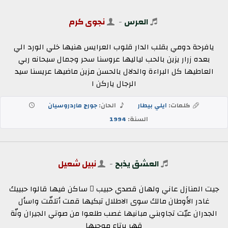
العرس
-
نجوى كرم
يافرحة دومي بقلب الدار قلوب العرايس هنيها خلي الورد الي
بعده زرار يزين بالحب لياليها عروسنا سحر وجمال سبحانه ربي
العاطيها كل البراءة والدلال بالحسن مزين ماضيها عريسنا سيد
الرجال ياركن ا
كلمات:
ايلي بيطار
الحان:
جورج ماردروسيان
السنة:
1994
العشق يذبح
-
نبيل شعيل
جيت المنازل عاني ولهان قصدي حبيب ٍ ساكن فيها قالوا حبيبك
غادر الأوطان مالك سوى الاطلال تبكيها قمت أتلفّت واسأل
الجدران عيّت تجاوبني مبانيها غصب طلعوا من صوتي الجيران ونّة
قهر يرتاع موحيها