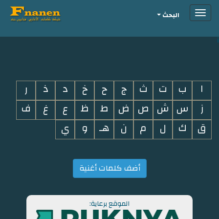
Toggle
البحث
navigation
i
ا
ب
ت
ث
ج
ح
خ
د
ذ
ر
ز
س
ش
ص
ض
ط
ظ
ع
غ
ف
ق
ك
ل
م
ن
هـ
و
ي
أضف كلمات أغنية
الموقع برعاية: