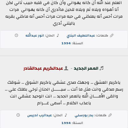
العلم عند الله أن كانه يهواني وأن كان في قلبه حبيب ثاني لكن
أنا أهواه ويلاه ثم ويلاه للحين ماأدري أن كانه يهواني ‏ مرات
مرات أحس أنه يملكني في حبه مرات مرات أحس أنه ماكني بقربه
ياليتني أدري
كلمات:
عبداللطيف البناي
الحان:
انور عبدالله
السنة:
1994
العمر الجديد
-
عبدالكريم عبدالقادر
ياكريم العشق ... وجهك صدى عشقي ياكريم الشوق ... شوقك
رسم صدقي وانت مثل ما أنت ... سيــــــل الحنان ترخي بظلك علي ...
والقى الأمــــان الله يالعمر الجديد ... انت الوحيد عشقي انت
ياعذب الكلام ... أسمى غـــرام
كلمات:
بدر بورسلي
الحان:
عبدالرب ادريس
السنة:
1994