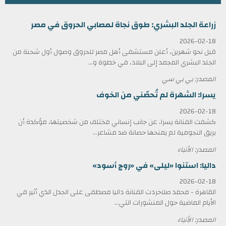
زراعة الجلد البشري: طوق نجاة لمصابي الحروق في مصر
2026-02-18
قبل نحو شهرين، أعلن مستشفى أهل مصر للحروق وصول أول شحنة من
الجلد البشري المجمد إلى البلاد، في خطوة و...
المصدر: بي بي سي
يسرا: الشهرة لم تُحصّني من الخوف
2026-02-18
كشفت الفنانة يسرا، عن جانب إنساني مختلف من شخصيتها، مؤكدة أن
بريق النجومية لم يمنحها حصانة ضد مشاعر...
المصدر: الأنباء
داليا: استنوا «ليلى» في «روج أسود»
2026-02-18
القاهرة - محمد صلاحردت الفنانة داليا مصطفى على الجدل الذي أثير في
الأيام الماضية حول المنشورات التي...
المصدر: الأنباء