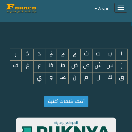
Toggle
البحث
navigation
i
ا
ب
ت
ث
ج
ح
خ
د
ذ
ر
ز
س
ش
ص
ض
ط
ظ
ع
غ
ف
ق
ك
ل
م
ن
هـ
و
ي
أضف كلمات أغنية
الموقع برعاية: