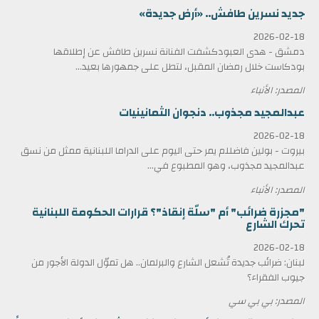
جديد نسرين طافش.. «أرض جديدة»
2026-02-18
دمشق - هدى العبودكشفت الفنانة نسرين طافش عن إطلاقها
بودكاست خلال رمضان المقبل، لتطل على جمهورها بعيد...
المصدر: الأنباء
عبدالمجيد مجذوب.. دنجوان الثمانينيات
2026-02-18
بيروت - بولين فاضللم يمر حتى اليوم على الدراما اللبنانية ممثل من نسق
عبدالمجيد مجذوب، وهو المطبوع في...
المصدر: الأنباء
"مجزرة ضرائب" أم "سلّة إنقاذ"؟ قرارات الحكومة اللبنانية
تحرك الشارع
2026-02-18
لبنان: ضرائب جديدة تُشعل الشارع والبرلمان.. هل تموّل الدولة الأجور من
جيوب الفقراء؟
المصدر: بي بي سي