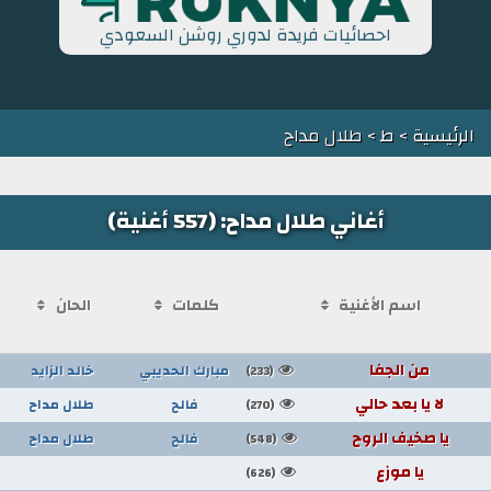
احصائيات فريدة لدوري روشن السعودي
الرئيسية
>
ط
> طلال مداح
أغاني طلال مداح: (557 أغنية)
اسم الأغنية
كلمات
الحان
من الجفا
مبارك الحديبي
خالد الزايد
(233)
لا يا بعد حالي
فالح
طلال مداح
(270)
يا صخيف الروح
فالح
طلال مداح
(548)
يا موزع
(626)