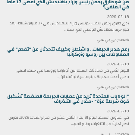
من هو طارق رحمن رئيس وزراء بنغلاديش الذي أمضى 17 عاماً
في المنفى؟
2026-02-18
أدى طارق رحمن اليمين كرئيس وزراء لبنغلاديش في 17 فبراير/شباط، بعد
فوز حزبه بنغلاديش الوطني الذي ينتم...
المصدر: بي بي سي
رغم هدير الجبهات.. واشنطن وكييف تتحدثان عن "تقدم" في
المفاوضات بين روسيا وأوكرانيا
2026-02-18
اليوم الثاني من محادثات السلام بين أوكرانيا وروسيا في جنيف انتهى،
وهي أحدث محاولة دبلوماسية لوقف الق...
المصدر: بي بي سي
"الولايات المتحدة تريد من عصابات الجريمة المنظمة تشكيل
قوة شرطة غزة" -مقال في التلغراف
2026-02-18
في عناوين الصحف ليوم الأربعاء الثامن عشر من فبراير/شباط 2026، نعرض
لكم تحليلاً من التلغراف يطرح المخ...
المصدر: بي بي سي