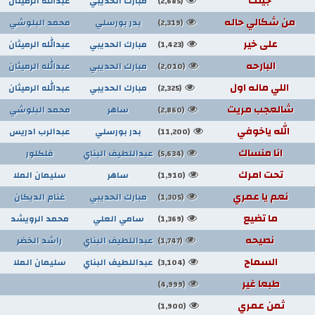
جيتك
مبارك الحديبي
عبدالله الرميثان
(2,685)
من شكالي حاله
بدر بورسلي
محمد البلوشي
(2,319)
على خير
مبارك الحديبي
عبدالله الرميثان
(1,423)
البارحه
مبارك الحديبي
عبدالله الرميثان
(2,010)
اللي ماله اول
مبارك الحديبي
عبدالله الرميثان
(2,325)
شالعجب مريت
ساهر
محمد البلوشي
(2,860)
الله ياخوفي
بدر بورسلي
عبدالرب ادريس
(11,200)
انا منساك
عبداللطيف البناي
فلكلور
(5,634)
تحت امرك
ساهر
سليمان الملا
(1,910)
نعم يا عمري
مبارك الحديبي
غنام الديكان
(1,305)
ما تضيع
سامي العلي
محمد الرويشد
(1,369)
نصيحه
عبداللطيف البناي
راشد الخضر
(1,747)
السماح
عبداللطيف البناي
سليمان الملا
(3,104)
طبعا غير
(4,999)
ثمن عمري
(1,900)