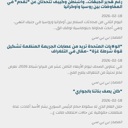
رغم هدير الجبهات.. واشنطن وكييف تتحدثان عن "تقدم" في
المفاوضات بين روسيا وأوكرانيا
2026-02-18
اليوم الثاني من محادثات السلام بين أوكرانيا وروسيا في جنيف انتهى،
وهي أحدث محاولة دبلوماسية لوقف الق...
المصدر: بي بي سي
"الولايات المتحدة تريد من عصابات الجريمة المنظمة تشكيل
قوة شرطة غزة" -مقال في التلغراف
2026-02-18
في عناوين الصحف ليوم الأربعاء الثامن عشر من فبراير/شباط 2026، نعرض
لكم تحليلاً من التلغراف يطرح المخ...
المصدر: بي بي سي
"كان يصف بناتنا بالجواري"
2026-02-18
خلال العام الذي تلا سقوط حكم الرئيس السوري بشار الأسد أفادت عدة
منظمات حقوقية عن حالات اختطاف طالت ع...
المصدر: بي بي سي