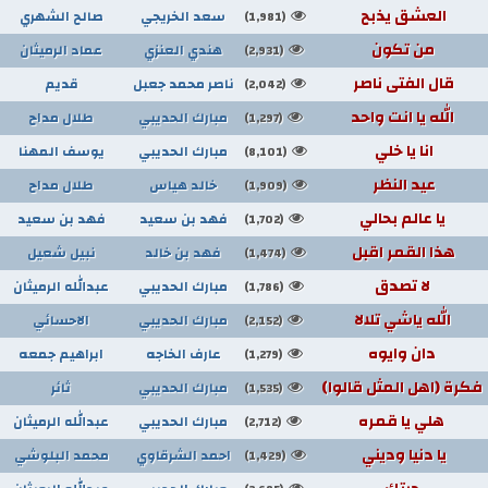
العشق يذبح
سعد الخريجي
صالح الشهري
(1,981)
من تكون
هندي العنزي
عماد الرميثان
(2,931)
قال الفتى ناصر
ناصر محمد جعبل
قديم
(2,042)
الله يا انت واحد
مبارك الحديبي
طلال مداح
(1,297)
انا يا خلي
مبارك الحديبي
يوسف المهنا
(8,101)
عيد النظر
خالد هياس
طلال مداح
(1,909)
يا عالم بحالي
فهد بن سعيد
فهد بن سعيد
(1,702)
هذا القمر اقبل
فهد بن خالد
نبيل شعيل
(1,474)
لا تصدق
مبارك الحديبي
عبدالله الرميثان
(1,786)
الله ياشي تلالا
مبارك الحديبي
الاحسائي
(2,152)
دان وايوه
عارف الخاجه
ابراهيم جمعه
(1,279)
فكرة (اهل المثل قالوا)
مبارك الحديبي
ثائر
(1,535)
هلي يا قمره
مبارك الحديبي
عبدالله الرميثان
(2,712)
يا دنيا وديني
احمد الشرقاوي
محمد البلوشي
(1,429)