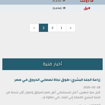
ما اروعك
(9,631)
لايق
(3,096)
»
3
2
1
«
أخبار فنية
زراعة الجلد البشري: طوق نجاة لمصابي الحروق في مصر
2026-02-18
قبل نحو شهرين، أعلن مستشفى أهل مصر للحروق وصول أول شحنة من
الجلد البشري المجمد إلى البلاد، في خطوة و...
المصدر: بي بي سي