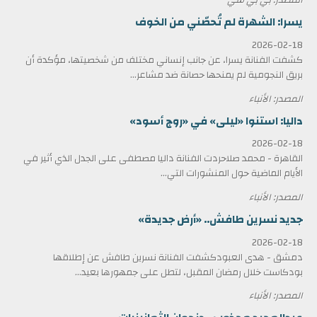
يسرا: الشهرة لم تُحصّني من الخوف
2026-02-18
كشفت الفنانة يسرا، عن جانب إنساني مختلف من شخصيتها، مؤكدة أن
بريق النجومية لم يمنحها حصانة ضد مشاعر...
المصدر: الأنباء
داليا: استنوا «ليلى» في «روج أسود»
2026-02-18
القاهرة - محمد صلاحردت الفنانة داليا مصطفى على الجدل الذي أثير في
الأيام الماضية حول المنشورات التي...
المصدر: الأنباء
جديد نسرين طافش.. «أرض جديدة»
2026-02-18
دمشق - هدى العبودكشفت الفنانة نسرين طافش عن إطلاقها
بودكاست خلال رمضان المقبل، لتطل على جمهورها بعيد...
المصدر: الأنباء