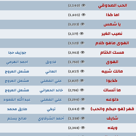
الحب الصدوقي
(2,140)
اما كذا
(1,601)
يا شمس
(5,203)
نصيب الغير
(2,177)
الهوى ماهو كلام
(3,123)
مسك الختام
جوزيف حجا
(2,962)
الهوى
فاروق
احمد الهرمي
(1,750)
مالك شبيه
العاني
مشعل العروج
(2,817)
كذبوا
علي الفضلي
مشعل العروج
(2,827)
ما أنساك
خالد الحمراني
مشعل العروج
(2,756)
دلوعه
علي الفضلي
عبداالله القعود
(3,294)
قهر (هو حبكم والحب)
تركي
طارق محمد
(3,642)
شايف
أحمد الشرقاوي
صالح يسلم
(1,158)
ويلاه
(2,348)