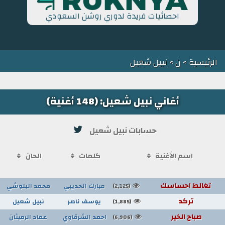
احصائيات فريدة لدوري روشن السعودي
الرئيسية
>
ن
> نبيل شعيل
أغاني نبيل شعيل: (148 أغنية)
حسابات نبيل شعيل
اسم الأغنية
كلمات
الحان
تغالط احساسك
مبارك الحديبي
محمد البلوشي
(2,125)
تركد
يوسف ناصر
نبيل شعيل
(1,885)
صباح الخير
احمد الشرقاوي
عماد الرميثان
(6,906)