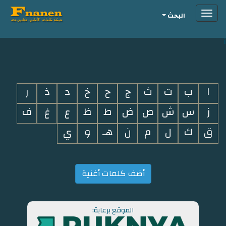
Toggle
البحث
navigation
i
ا
ب
ت
ث
ج
ح
خ
د
ذ
ر
ز
س
ش
ص
ض
ط
ظ
ع
غ
ف
ق
ك
ل
م
ن
هـ
و
ي
أضف كلمات أغنية
الموقع برعاية: