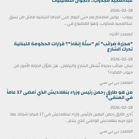
عبدالمجيد مجذوب.. دنجوان الثمانينيات
2026-02-18
بيروت - بولين فاضللم يمر حتى اليوم على الدراما اللبنانية ممثل من نسق
عبدالمجيد مجذوب، وهو المطبوع في...
المصدر: الأنباء
"مجزرة ضرائب" أم "سلّة إنقاذ"؟ قرارات الحكومة اللبنانية
تحرك الشارع
2026-02-18
لبنان: ضرائب جديدة تُشعل الشارع والبرلمان.. هل تموّل الدولة الأجور من
جيوب الفقراء؟
المصدر: بي بي سي
من هو طارق رحمن رئيس وزراء بنغلاديش الذي أمضى 17 عاماً
في المنفى؟
2026-02-18
أدى طارق رحمن اليمين كرئيس وزراء لبنغلاديش في 17 فبراير/شباط، بعد
فوز حزبه بنغلاديش الوطني الذي ينتم...
المصدر: بي بي سي